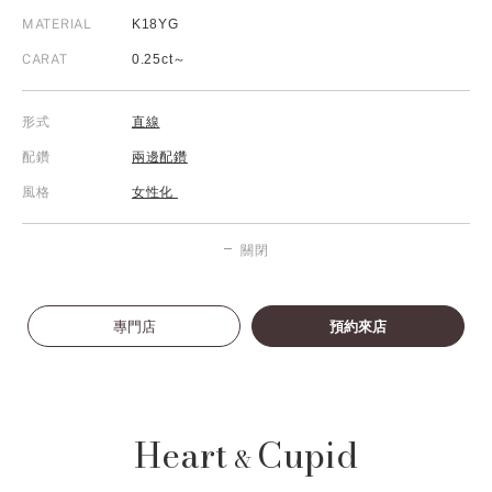
MATERIAL
K18YG
CARAT
0.25ct～
形式
直線
配鑽
兩邊配鑽
風格
女性化
關閉
專門店
預約來店
Heart
Cupid
&