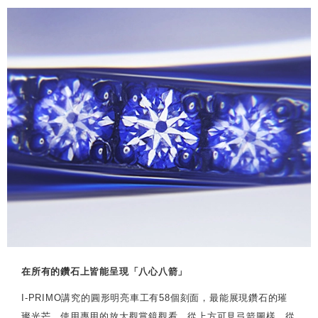
在所有的鑽石上皆能呈現「八心八箭」
I-PRIMO講究的圓形明亮車工有58個刻面，最能展現鑽石的璀
璨光芒。使用專用的放大觀賞鏡觀看，從上方可見弓箭圖樣，從