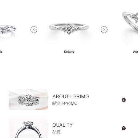
is
Kelano
Ast
ABOUT I-PRIMO
關於 I-PRIMO
QUALITY
品質