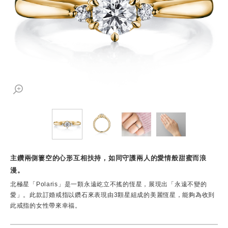
主鑽兩側簍空的心形互相扶持，如同守護兩人的愛情般甜蜜而浪
漫。
北極星「Polaris」是一顆永遠屹立不搖的恆星，展現出「永遠不變的
愛」。此款訂婚戒指以鑽石來表現由3顆星組成的美麗恆星，能夠為收到
此戒指的女性帶來幸福。