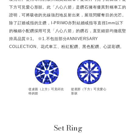
下方可見愛心形狀。此「八心八箭」是鑽石擁有優異對稱車工的
證明，可將吸收的光線強烈地反射出來，展現閃耀奪目的光芒。
除了訂婚戒指的主鑽，I-PRIMO亦對結婚戒指等直徑1mm以下
的極細小配鑽採用可見「八心八箭」的鑽石，直至細節均徹底堅
持高品質※1。 ※1.不包括部分ANNIVERSARY
COLLECTION、花式車工、粉紅配鑽、黑色配鑽、心諾彩鑽。
從桌面（上方）可見邱比
從底部（下方）可見愛心
特的箭
形狀
Set Ring