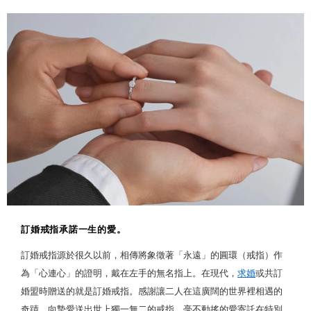
訂婚戒指承諾一生的愛。
訂婚戒指源於很久以前，相傳將象徵著「永遠」的圓環（戒指）作
為「心連心」的證明，戴在左手的無名指上。在現代，
求婚
或共訂
婚盟時贈送的就是訂婚戒指。感謝讓二人在這廣闊的世界裡相遇的
奇蹟，向摯愛送出世上獨一無二的戒指。毫不動搖的愛寄託在特別