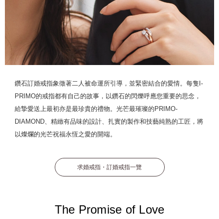
鑽石訂婚戒指象徵著二人被命運所引導，並緊密結合的愛情。每隻I-
PRIMO的戒指都有自己的故事，以鑽石的閃爍呼應您重要的思念，
給摯愛送上最初亦是最珍貴的禮物。光芒最璀璨的PRIMO-
DIAMOND、精緻有品味的設計、扎實的製作和技藝純熟的工匠，將
以燦爛的光芒祝福永恆之愛的開端。
求婚戒指・訂婚戒指一覽
The Promise of Love