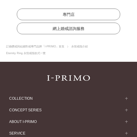
專門店
網上婚戒諮詢服務
訂婚鑽戒與結婚對戒專門品牌「I-PRIMO」首頁
永恆戒指介紹
Eternity Ring 永恆戒指款式一覽
COLLECTION
求婚戒指
CONCEPT SERIES
求婚戒指款式一覽
Concept Series
ABOUT I-PRIMO
結婚戒指
Etoile
ABOUT I-PRIMO
SERVICE