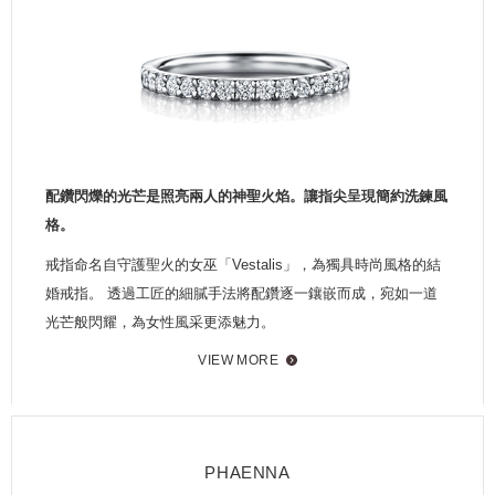
配鑽閃爍的光芒是照亮兩人的神聖火焰。讓指尖呈現簡約洗鍊風
格。
戒指命名自守護聖火的女巫「Vestalis」，為獨具時尚風格的結
婚戒指。 透過工匠的細膩手法將配鑽逐一鑲嵌而成，宛如一道
光芒般閃耀，為女性風采更添魅力。
VIEW MORE
PHAENNA