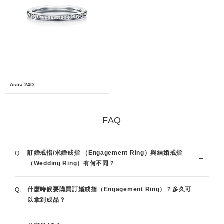
Astra 24D
FAQ
訂婚戒指/求婚戒指 （Engagement Ring）與結婚戒指
（Wedding Ring）有何不同？
什麼時候要購買訂婚戒指（Engagement Ring）？多久可
訂婚戒指（Engagement Ring）是由男方贈予女方的戒
以拿到成品？
指，作為兩人約定結婚的紀念。很多人會在求婚時贈送，
常選擇鑽石當作「訂婚的證明」。結婚戒指（Wedding