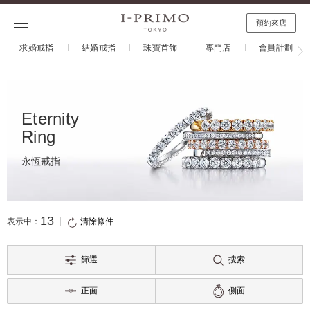
預約來店
求婚戒指
結婚戒指
珠寶首飾
專門店
會員計劃
Eternity
Ring
永恆戒指
13
清除條件
表示中：
篩選
搜索
正面
側面