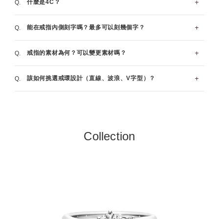
什麼是4C？
製作戒指約需4~5週時間。若要在求婚時遞上戒指，建議
Ring）是兩人佩戴的成對戒指，作為「結婚的證明」。若
保留充裕的時間，在預定日期的2~3個月前開始準備。一
有舉行婚禮，會在儀式中互為對方戴上戒指。
能在戒指內側刻字嗎？最多可以刻幾個字？
般而言，多數人會在婚禮的7個月至1年前開始準備。
4C（克拉、成色、淨度、車工）是鑽石的評鑑基準。
更多詳情
戒指的素材為何？可以變更素材嗎？
訂製戒指時可免費於內側刻字，可刻印字數為戒指尺寸＋
7個字。
該如何挑選戒環設計（直線、波浪、V字型）？
（例如：戒指尺寸7號，最多可刻印14個字）
主要使用能夠彰顯鑽石光芒的鉑金Pt950，視顧客需求也
※部份商品除外。
可使用18K玫瑰金或黃金。
每位顧客的喜好各異，可多加試戴後再選擇自己喜歡的款
有關刻字
瀏覽鉑金求婚戒指
瀏覽黃金求婚戒指
式。在此先針對一般的設計要點說明如下。
瀏覽玫瑰金求婚戒指
瀏覽雙色求婚戒指
Collection
◆直線…簡潔的基本款，可搭配任何造型，多為耐看的設
計。
◆波浪…柔和的線條使手指更顯美麗，因是順著左手無名
指的流線而設計，佩戴感極佳。
◆字型…朝手背方向形成V字型的線條。V字型能夠突顯
縱向線條，達到手指纖長的視覺效果。