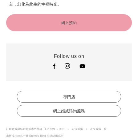
刻，幻化為此生的幸福時光。
網上預約
Follow us on
專門店
網上婚戒諮詢服務
訂婚鑽戒與結婚對戒專門品牌「I-PRIMO」首頁
永恆戒指
永恆戒指一覧
永恆戒指款式一覽 Eternity Ring 排鑽結婚戒指