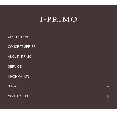
COLLECTION
求婚戒指
CONCEPT SERIES
求婚戒指款式一覽
Concept Series
ABOUT I-PRIMO
結婚戒指
Etoile
ABOUT I-PRIMO
SERVICE
結婚戒指一覽
Origin Belief
QUALITY
Service
INFORMATION
結婚套戒
Flowery
DESIGN
訂婚戒指指南
婚展情報
SHOP
結婚套戒一覽
HATSUSORA
SUPPORT
Perfect Propose Ring
常見疑問
專門店
CONTACT US
永恆戒指
Suwaha
如何挑選婚戒
專欄文章
預約來店服務
永恆戒指一覽
Premion
心諾彩鑽
最新情報