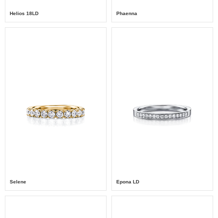
Helios 18LD
Phaenna
Selene
Epona LD