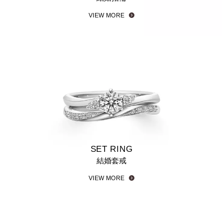
VIEW MORE
SET RING
結婚套戒
VIEW MORE