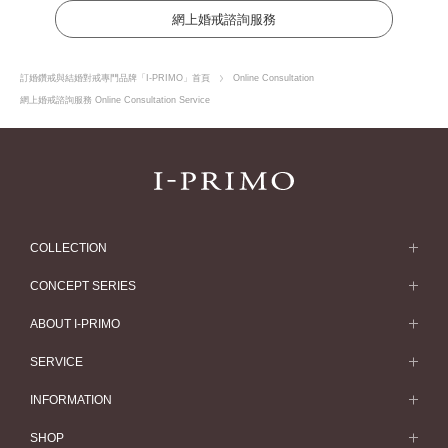
網上婚戒諮詢服務
訂婚鑽戒與結婚對戒專門品牌「I-PRIMO」首頁
Online Consultation
網上婚戒諮詢服務 Online Consultation Service
COLLECTION
求婚戒指
CONCEPT SERIES
求婚戒指款式一覽
Concept Series
ABOUT I-PRIMO
結婚戒指
Etoile
ABOUT I-PRIMO
SERVICE
結婚戒指一覽
Origin Belief
QUALITY
Service
INFORMATION
結婚套戒
Flowery
DESIGN
訂婚戒指指南
婚展情報
SHOP