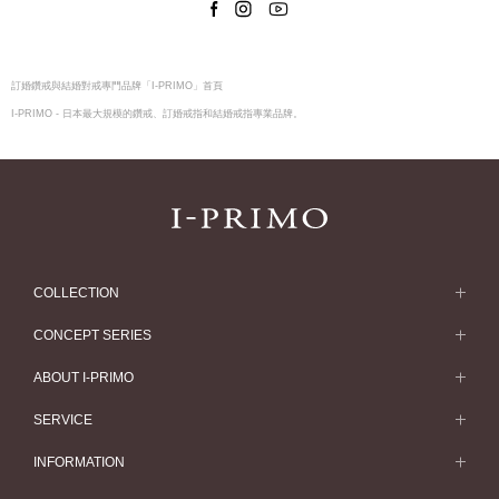
訂婚鑽戒與結婚對戒專門品牌「I-PRIMO」首頁
I-PRIMO - 日本最大規模的鑽戒、訂婚戒指和結婚戒指專業品牌。
COLLECTION
求婚戒指
CONCEPT SERIES
求婚戒指款式一覽
Concept Series
ABOUT I-PRIMO
結婚戒指
Etoile
ABOUT I-PRIMO
SERVICE
結婚戒指一覽
Origin Belief
QUALITY
Service
INFORMATION
結婚套戒
Flowery
DESIGN
訂婚戒指指南