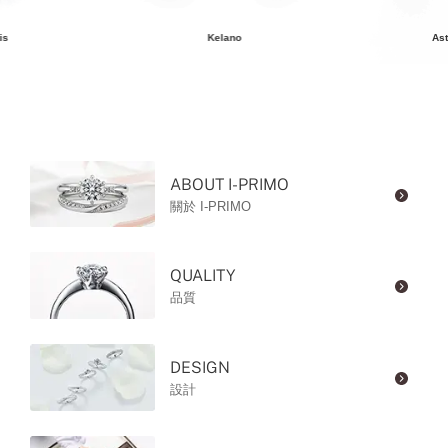
is
Kelano
Ast
ABOUT I-PRIMO
關於 I-PRIMO
QUALITY
品質
DESIGN
設計