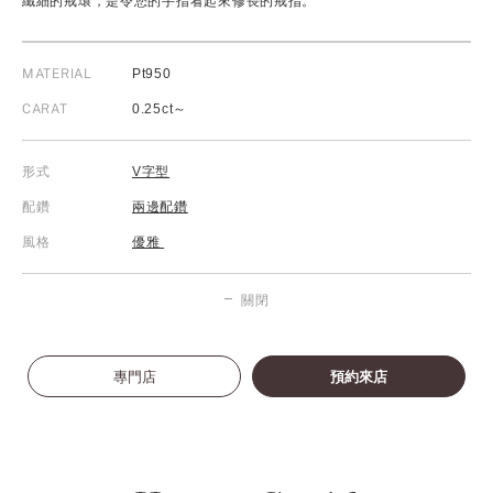
纖細的戒環，是令您的手指看起來修長的戒指。
MATERIAL
Pt950
CARAT
0.25ct～
形式
V字型
配鑽
兩邊配鑽
風格
優雅
關閉
專門店
預約來店