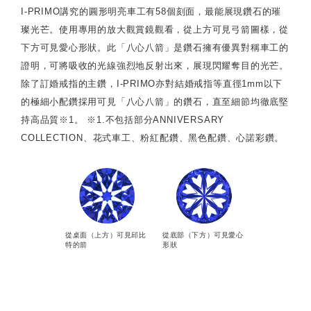
I-PRIMO講究的圓形明亮車工有58個刻面，最能展現鑽石的璀
璨光芒。使用專用的放大觀賞鏡觀看，從上方可見弓箭圖樣，從
下方可見愛心形狀。此「八心八箭」是鑽石擁有優異對稱車工的
證明，可將吸收的光線強烈地反射出來，展現閃耀奪目的光芒。
除了訂婚戒指的主鑽，I-PRIMO亦對結婚戒指等直徑1mm以下
的極細小配鑽採用可見「八心八箭」的鑽石，直至細節均徹底堅
持高品質※1。 ※1.不包括部分ANNIVERSARY
COLLECTION、花式車工、粉紅配鑽、黑色配鑽、心諾彩鑽。
從桌面（上方）可見邱比
從底部（下方）可見愛心
特的箭
形狀