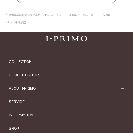
訂婚鑽戒與結婚對戒專門品牌「I-PRIMO」首頁
訂婚戒指 ［款式一覽］
Alnita
Alnita | 求婚戒指
COLLECTION
求婚戒指
CONCEPT SERIES
求婚戒指款式一覽
Concept Series
ABOUT I-PRIMO
結婚戒指
Etoile
ABOUT I-PRIMO
SERVICE
結婚戒指一覽
Origin Belief
QUALITY
Service
INFORMATION
結婚套戒
Flowery
DESIGN
訂婚戒指指南
婚展情報
結婚套戒一覽
SHOP
HATSUSORA
SUPPORT