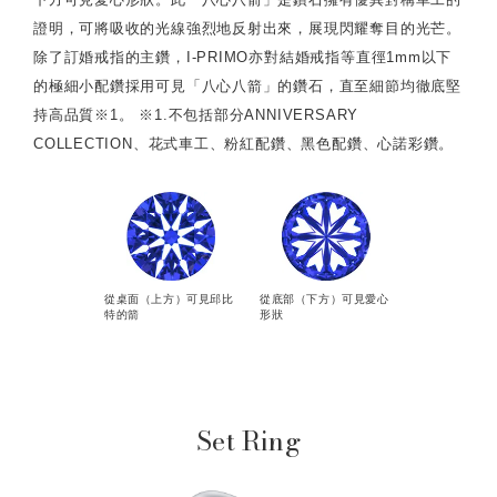
證明，可將吸收的光線強烈地反射出來，展現閃耀奪目的光芒。
除了訂婚戒指的主鑽，I-PRIMO亦對結婚戒指等直徑1mm以下
的極細小配鑽採用可見「八心八箭」的鑽石，直至細節均徹底堅
持高品質※1。 ※1.不包括部分ANNIVERSARY
COLLECTION、花式車工、粉紅配鑽、黑色配鑽、心諾彩鑽。
從桌面（上方）可見邱比
從底部（下方）可見愛心
特的箭
形狀
Set Ring