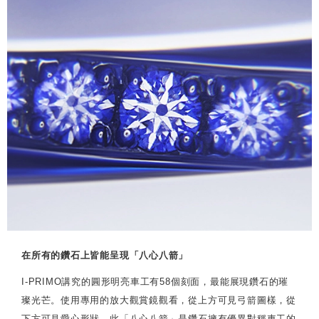
在所有的鑽石上皆能呈現「八心八箭」
I-PRIMO講究的圓形明亮車工有58個刻面，最能展現鑽石的璀
璨光芒。使用專用的放大觀賞鏡觀看，從上方可見弓箭圖樣，從
下方可見愛心形狀。此「八心八箭」是鑽石擁有優異對稱車工的