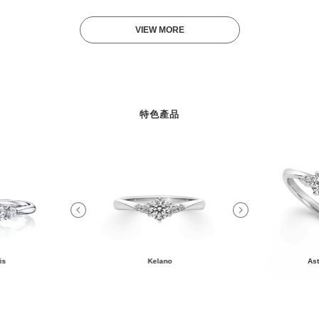
VIEW MORE
特色產品
is
Kelano
Ast