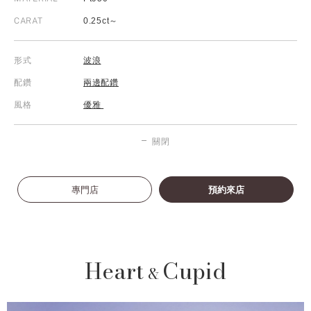
CARAT
0.25ct～
形式
波浪
配鑽
兩邊配鑽
風格
優雅
關閉
專門店
預約來店
Heart
Cupid
&