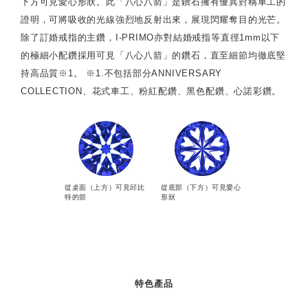
下方可見愛心形狀。此「八心八箭」是鑽石擁有優異對稱車工的
證明，可將吸收的光線強烈地反射出來，展現閃耀奪目的光芒。
除了訂婚戒指的主鑽，I-PRIMO亦對結婚戒指等直徑1mm以下
的極細小配鑽採用可見「八心八箭」的鑽石，直至細節均徹底堅
持高品質※1。 ※1.不包括部分ANNIVERSARY
COLLECTION、花式車工、粉紅配鑽、黑色配鑽、心諾彩鑽。
從桌面（上方）可見邱比
從底部（下方）可見愛心
特的箭
形狀
特色產品