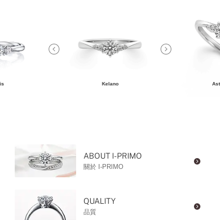
is
Kelano
Ast
ABOUT I-PRIMO
關於 I-PRIMO
QUALITY
品質