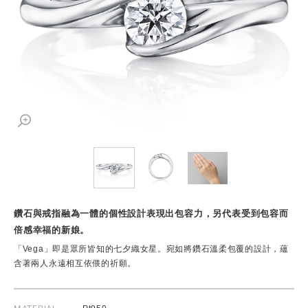
鑽石與戒指融為一體的個性設計表現出包容力，另代表受到包容而
倍感幸福的新娘。
「Vega」即是眾所皆知的七夕織女星。宛如將鑽石溫柔包覆的設計，蘊
含著兩人永遠相互依偎的祈願。