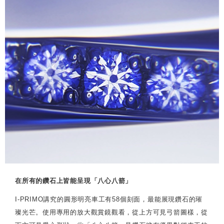
在所有的鑽石上皆能呈現「八心八箭」
I-PRIMO講究的圓形明亮車工有58個刻面，最能展現鑽石的璀
璨光芒。使用專用的放大觀賞鏡觀看，從上方可見弓箭圖樣，從