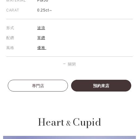
MATERIAL
Pt950
CARAT
0.25ct～
形式
波浪
配鑽
單鑽
風格
優雅
關閉
專門店
預約來店
Heart
Cupid
&