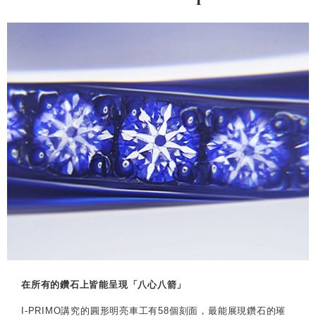
在所有的鑽石上皆能呈現「八心八箭」
I-PRIMO講究的圓形明亮車工有58個刻面，最能展現鑽石的璀