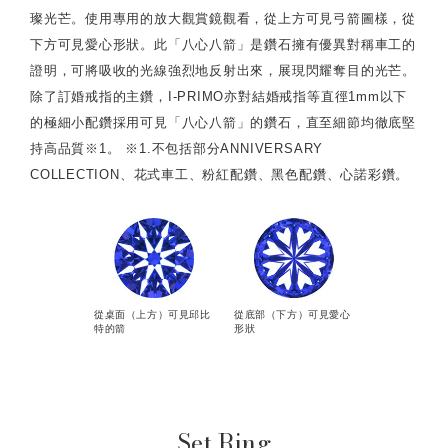
璨光芒。使用專用的放大觀賞鏡觀看，從上方可見弓箭圖樣，從
下方可見愛心形狀。此「八心八箭」是鑽石擁有優異對稱車工的
證明，可將吸收的光線強烈地反射出來，展現閃耀奪目的光芒。
除了訂婚戒指的主鑽，I-PRIMO亦對結婚戒指等直徑1mm以下
的極細小配鑽採用可見「八心八箭」的鑽石，直至細節均徹底堅
持高品質※1。 ※1.不包括部分ANNIVERSARY
COLLECTION、花式車工、粉紅配鑽、黑色配鑽、心諾彩鑽。
從桌面（上方）可見邱比
從底部（下方）可見愛心
特的箭
形狀
Set Ring