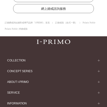
網上婚戒諮詢服務
訂婚鑽戒與結婚對戒專門品牌「I-PRIMO」首頁
訂婚戒指 ［款式一覽］
Polaris Noble
Polaris Noble | 求婚戒指
COLLECTION
求婚戒指
CONCEPT SERIES
求婚戒指款式一覽
Concept Series
ABOUT I-PRIMO
結婚戒指
Etoile
ABOUT I-PRIMO
SERVICE
結婚戒指一覽
Origin Belief
QUALITY
Service
INFORMATION
結婚套戒
Flowery