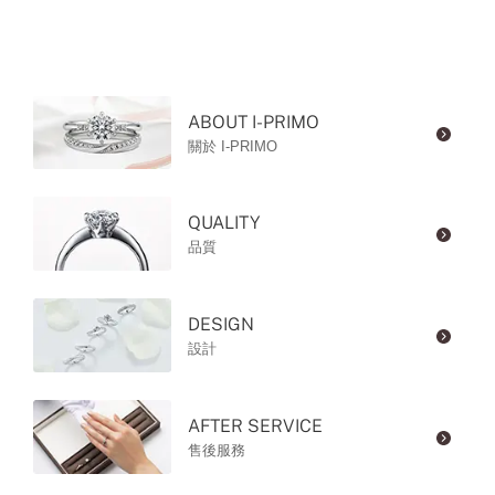
ABOUT I-PRIMO
關於 I-PRIMO
QUALITY
品質
DESIGN
設計
AFTER SERVICE
售後服務