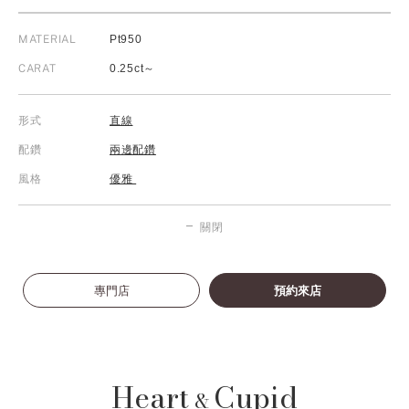
MATERIAL
Pt950
CARAT
0.25ct～
形式
直線
配鑽
兩邊配鑽
風格
優雅
關閉
專門店
預約來店
Heart
Cupid
&