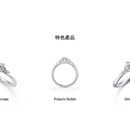
特色產品
erope
Polaris Noble
Ori