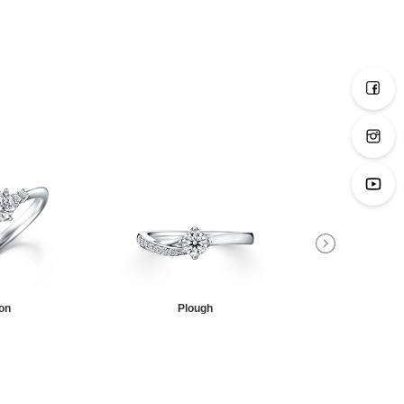
on
Plough
Sagit