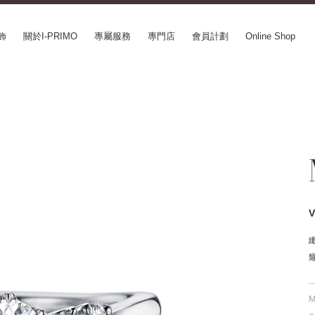
飾
關於I-PRIMO
專屬服務
專門店
會員計劃
Online Shop
CEPT SERIES
ABOUT I-PRIMO
INFORMATION
le
QUALITY
婚展情報
in Belief
DESIGN
常見疑問
ery
SUPPORT
專欄文章
SUSORA
最新情報
aha
工作機會
SERVICE
mion
Happy Voice
訂婚戒指指南
xia
網上婚戒諮詢服務
Perfect Propose Ring
如何挑選婚戒
心諾彩鑽
售後服務
M
購買方法、訂製時間