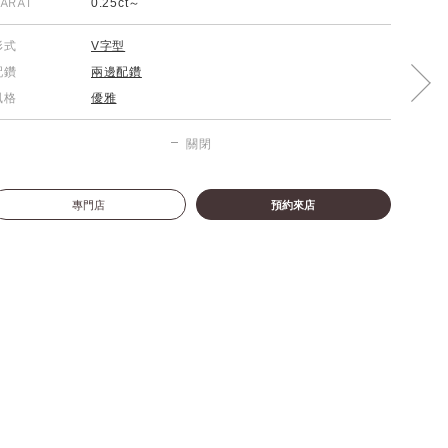
ARAT
0.25ct～
形式
V字型
配鑽
兩邊配鑽
風格
優雅
關閉
專門店
預約來店