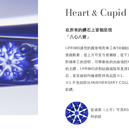
Heart
Cupid
&
在所有的鑽石上皆能呈現
「八心八箭」
I-PRIMO講究的圓形明亮車工有58
賞鏡觀看，從上方可見弓箭圖樣，從下
對稱車工的證明，可將吸收的光線強烈
的主鑽，I-PRIMO亦對結婚戒指等直
石，直至細節均徹底堅持高品質※1。
※1.不包括部分ANNIVERSARY C
彩鑽。
從桌面（上方）可見邱
特的箭