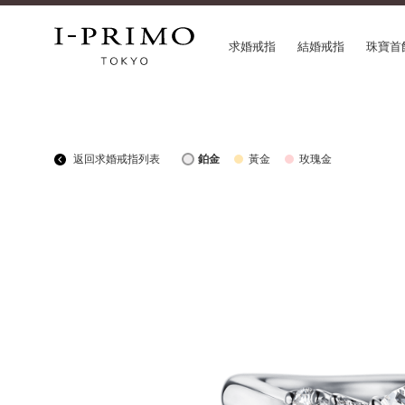
求婚戒指
結婚戒指
珠寶首
COLLECTION
CON
返回求婚戒指列表
鉑金
黃金
玫瑰金
求婚戒指
Etoi
結婚戒指
Orig
結婚套戒
Flow
永恆戒指
HAT
珠寶首飾
Suw
閃亮鑽飾
Pre
Pale Brown Gold
Sele
Select Order Necklace
Diamond Shape Collection
Zodiaque
Disney Treasure created by K.UNO