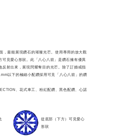
個刻面，最能展現鑽石的璀璨光芒。使用專用的放大觀
方可見愛心形狀。此「八心八箭」是鑽石擁有優異
地反射出來，展現閃耀奪目的光芒。除了訂婚戒指
徑1mm以下的極細小配鑽採用可見「八心八箭」的鑽
OLLECTION、花式車工、粉紅配鑽、黑色配鑽、心諾
比
從底部（下方）可見愛心
形狀