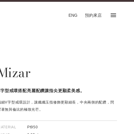
ENG
預約來店
預約來店
SHOP
Mizar
專門店
預約來店服務
English
V字型戒環搭配亮麗配鑽讓指尖更顯柔美感。
纖細V字型戒環設計，讓纖纖玉指修飾更顯細長，中央兩側的配鑽，閃
耀著無與倫比的極致光芒。
FOLLOW US ON
ATERIAL
Pt950