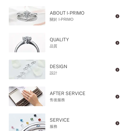
ABOUT I-PRIMO
關於 I-PRIMO
QUALITY
品質
DESIGN
設計
AFTER SERVICE
售後服務
SERVICE
服務