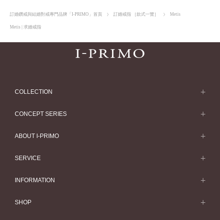
訂婚鑽戒與結婚對戒專門品牌「I-PRIMO」首頁
訂婚戒指 ［款式一覽］
Metis
Metis | 求婚戒指
COLLECTION
求婚戒指
CONCEPT SERIES
求婚戒指款式一覽
Concept Series
ABOUT I-PRIMO
結婚戒指
Etoile
ABOUT I-PRIMO
SERVICE
結婚戒指一覽
Origin Belief
QUALITY
Service
INFORMATION
結婚套戒
Flowery
DESIGN
訂婚戒指指南
婚展情報
結婚套戒一覽
SHOP
HATSUSORA
SUPPORT
Perfect Propose Ring
常見疑問
永恆戒指