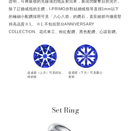
證明，可將吸收的光線強烈地反射出來，展現閃耀奪目的光芒。
除了訂婚戒指的主鑽，I-PRIMO亦對結婚戒指等直徑1mm以下
的極細小配鑽採用可見「八心八箭」的鑽石，直至細節均徹底堅
持高品質※1。 ※1.不包括部分ANNIVERSARY
COLLECTION、花式車工、粉紅配鑽、黑色配鑽、心諾彩鑽。
從桌面（上方）可見邱比
從底部（下方）可見愛心
特的箭
形狀
Set Ring