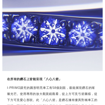
在所有的鑽石上皆能呈現「八心八箭」
I-PRIMO講究的圓形明亮車工有58個刻面，最能展現鑽石的璀
璨光芒。使用專用的放大觀賞鏡觀看，從上方可見弓箭圖樣，從
下方可見愛心形狀。此「八心八箭」是鑽石擁有優異對稱車工的