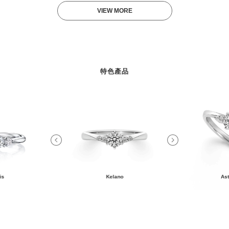
VIEW MORE
特色產品
is
Kelano
Ast