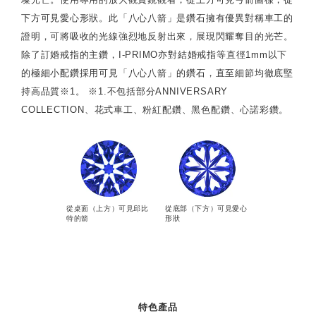
下方可見愛心形狀。此「八心八箭」是鑽石擁有優異對稱車工的
證明，可將吸收的光線強烈地反射出來，展現閃耀奪目的光芒。
除了訂婚戒指的主鑽，I-PRIMO亦對結婚戒指等直徑1mm以下
的極細小配鑽採用可見「八心八箭」的鑽石，直至細節均徹底堅
持高品質※1。 ※1.不包括部分ANNIVERSARY
COLLECTION、花式車工、粉紅配鑽、黑色配鑽、心諾彩鑽。
從桌面（上方）可見邱比
從底部（下方）可見愛心
特的箭
形狀
特色產品