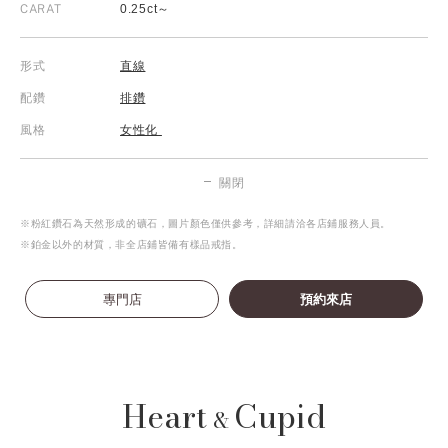
CARAT
0.25ct～
形式
直線
配鑽
排鑽
風格
女性化
關閉
※粉紅鑽石為天然形成的礦石，圖片顏色僅供參考，詳細請洽各店鋪服務人員。
※鉑金以外的材質，非全店鋪皆備有樣品戒指。
專門店
預約來店
Heart
Cupid
&