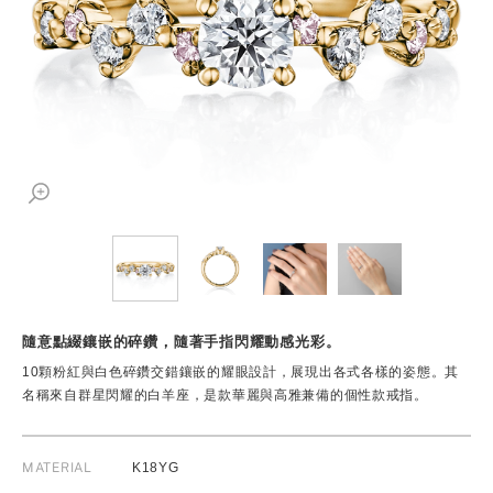
隨意點綴鑲嵌的碎鑽，隨著手指閃耀動感光彩。
10顆粉紅與白色碎鑽交錯鑲嵌的耀眼設計，展現出各式各樣的姿態。其
名稱來自群星閃耀的白羊座，是款華麗與高雅兼備的個性款戒指。
MATERIAL
K18YG