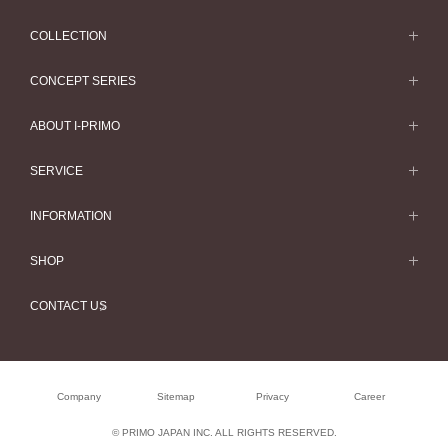
COLLECTION
求婚戒指
CONCEPT SERIES
求婚戒指款式一覽
Concept Series
ABOUT I-PRIMO
結婚戒指
Etoile
ABOUT I-PRIMO
SERVICE
結婚戒指一覽
Origin Belief
QUALITY
Service
INFORMATION
結婚套戒
Flowery
DESIGN
訂婚戒指指南
婚展情報
結婚套戒一覽
SHOP
HATSUSORA
SUPPORT
Perfect Propose Ring
常見疑問
永恆戒指
專門店
Suwaha
CONTACT US
如何挑選婚戒
專欄文章
永恆戒指一覽
預約來店服務
Premion
心諾彩鑽
最新情報
珠寶首飾
Selexia
售後服務
Company
Sitemap
Privacy
Career
工作機會
珠寶首飾一覽
購買方法、訂製時間
© PRIMO JAPAN INC. ALL RIGHTS RESERVED.
Happy Voice
閃亮鑽飾系列