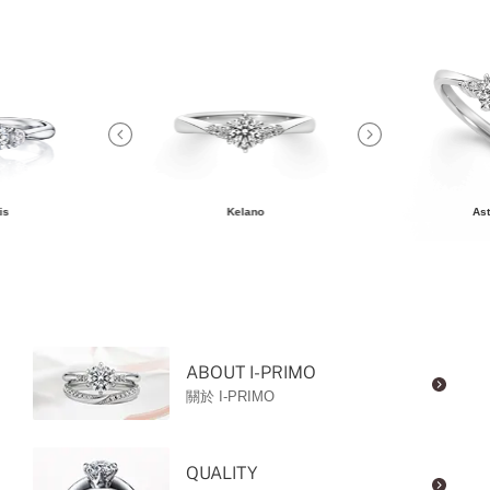
is
Kelano
Ast
ABOUT I-PRIMO
關於 I-PRIMO
QUALITY