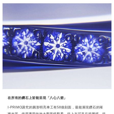
在所有的鑽石上皆能呈現「八心八箭」
I-PRIMO講究的圓形明亮車工有58個刻面，最能展現鑽石的璀
璨光芒。使用專用的放大觀賞鏡觀看，從上方可見弓箭圖樣，從