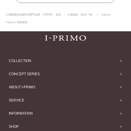
訂婚鑽戒與結婚對戒專門品牌「I-PRIMO」首頁
訂婚戒指 ［款式一覽］
Alphera
Alphera | 求婚戒指
COLLECTION
求婚戒指
CONCEPT SERIES
求婚戒指款式一覽
Concept Series
ABOUT I-PRIMO
結婚戒指
Etoile
ABOUT I-PRIMO
SERVICE
結婚戒指一覽
Origin Belief
QUALITY
Service
INFORMATION
結婚套戒
Flowery
DESIGN
訂婚戒指指南
婚展情報
結婚套戒一覽
SHOP
HATSUSORA
SUPPORT