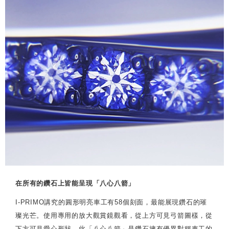
在所有的鑽石上皆能呈現「八心八箭」
I-PRIMO講究的圓形明亮車工有58個刻面，最能展現鑽石的璀
璨光芒。使用專用的放大觀賞鏡觀看，從上方可見弓箭圖樣，從
下方可見愛心形狀。此「八心八箭」是鑽石擁有優異對稱車工的