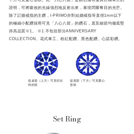
證明，可將吸收的光線強烈地反射出來，展現閃耀奪目的光芒。
除了訂婚戒指的主鑽，I-PRIMO亦對結婚戒指等直徑1mm以下
的極細小配鑽採用可見「八心八箭」的鑽石，直至細節均徹底堅
持高品質※1。 ※1.不包括部分ANNIVERSARY
COLLECTION、花式車工、粉紅配鑽、黑色配鑽、心諾彩鑽。
從桌面（上方）可見邱比
從底部（下方）可見愛心
特的箭
形狀
Set Ring