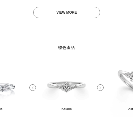
VIEW MORE
特色產品
is
Kelano
Ast