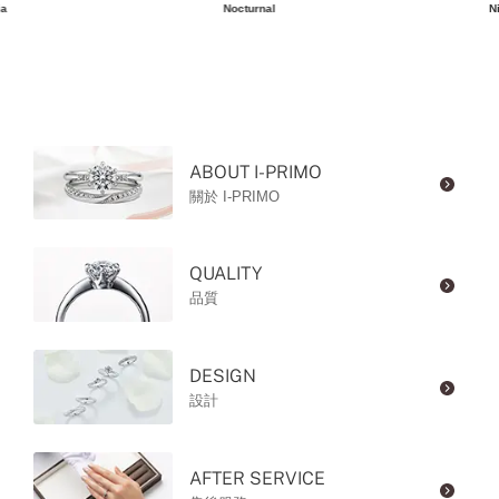
ia
Nocturnal
N
ABOUT I-PRIMO
關於 I-PRIMO
QUALITY
品質
DESIGN
設計
AFTER SERVICE