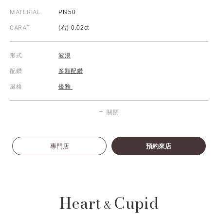
MATERIAL
Pt950
CARAT
(右) 0.02ct
形式
波浪
配鑽
多顆配鑽
風格
優雅
關閉
專門店
預約來店
Heart
Cupid
&