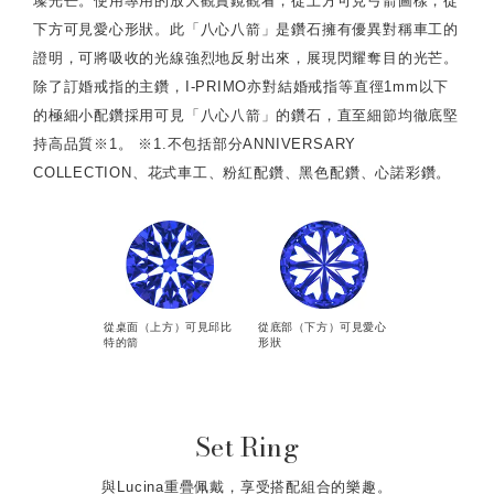
璨光芒。使用專用的放大觀賞鏡觀看，從上方可見弓箭圖樣，從
下方可見愛心形狀。此「八心八箭」是鑽石擁有優異對稱車工的
證明，可將吸收的光線強烈地反射出來，展現閃耀奪目的光芒。
除了訂婚戒指的主鑽，I-PRIMO亦對結婚戒指等直徑1mm以下
的極細小配鑽採用可見「八心八箭」的鑽石，直至細節均徹底堅
持高品質※1。 ※1.不包括部分ANNIVERSARY
COLLECTION、花式車工、粉紅配鑽、黑色配鑽、心諾彩鑽。
從桌面（上方）可見邱比
從底部（下方）可見愛心
特的箭
形狀
Set Ring
與Lucina重疊佩戴，享受搭配組合的樂趣。