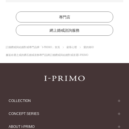
專門店
網上婚戒諮詢服務
訂婚鑽戒與結婚對戒專門品牌「I-PRIMO」首頁
顧客心聲
愛的烙印
邂逅命運之戒的鑽石婚戒首飾專門品牌訂婚鑽戒與結婚對戒首選I-PRIMO
COLLECTION
求婚戒指
CONCEPT SERIES
求婚戒指款式一覽
Concept Series
ABOUT I-PRIMO