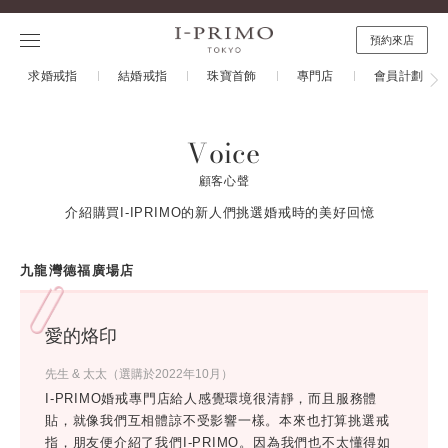
預約來店
求婚戒指
結婚戒指
珠寶首飾
專門店
會員計劃
Voice
顧客心聲
介紹購買I-IPRIMO的新人們挑選婚戒時的美好回憶
九龍灣德福廣場店
愛的烙印
先生 & 太太（選購於2022年10月）
I-PRIMO婚戒專門店給人感覺環境很清靜，而且服務體
貼，就像我們互相體諒不受影響一樣。本來也打算挑選戒
指，朋友便介紹了我們I-PRIMO。因為我們也不太懂得如