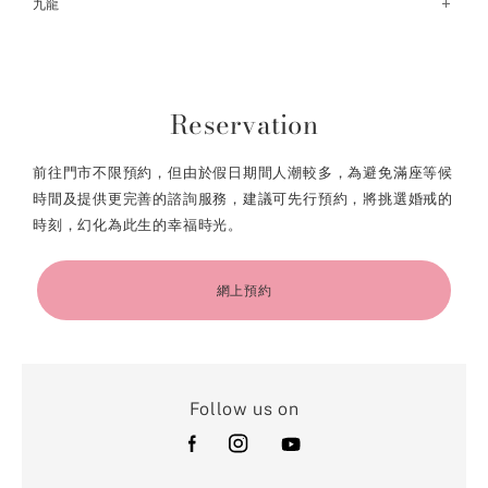
荃灣荃新天地店
九龍
元朗形點店
尖沙咀The ONE店
尖沙咀美麗華廣場店
九龍灣德福廣場店
Reservation
前往門市不限預約，但由於假日期間人潮較多，為避免滿座等候
時間及提供更完善的諮詢服務，建議可先行預約，將挑選婚戒的
時刻，幻化為此生的幸福時光。
網上預約
Follow us on