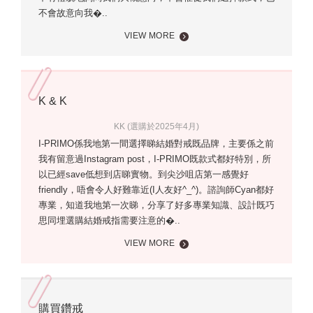
不會故意向我�..
VIEW MORE
K & K
KK (選購於2025年4月)
I-PRIMO係我地第一間選擇睇結婚對戒既品牌，主要係之前
我有留意過Instagram post，I-PRIMO既款式都好特別，所
以已經save低想到店睇實物。到尖沙咀店第一感覺好
friendly，唔會令人好難靠近(I人友好^_^)。諮詢師Cyan都好
專業，知道我地第一次睇，分享了好多專業知識、設計既巧
思同埋選購結婚戒指需要注意的�..
VIEW MORE
購買鑽戒