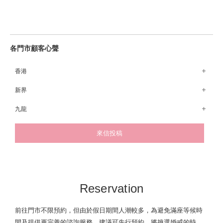
各門市顧客心聲
香港
銅鑼灣Fashion Walk店
新界
荃灣荃新天地店
九龍
元朗形點店
尖沙咀The ONE店
來信投稿
尖沙咀美麗華廣場店
九龍灣德福廣場店
Reservation
前往門市不限預約，但由於假日期間人潮較多，為避免滿座等候時
間及提供更完善的諮詢服務，建議可先行預約，將挑選婚戒的時