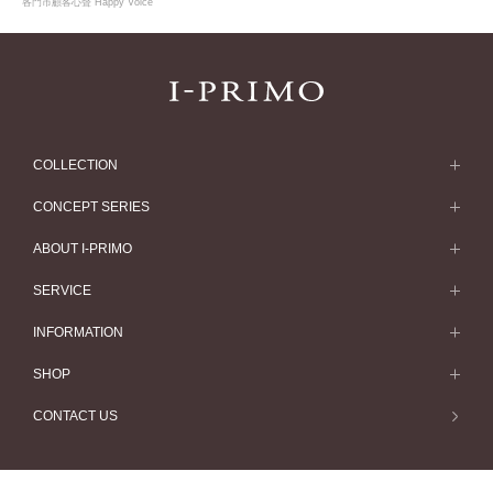
各門市顧客心聲 Happy Voice
COLLECTION
求婚戒指
CONCEPT SERIES
求婚戒指款式一覽
Concept Series
ABOUT I-PRIMO
結婚戒指
Etoile
ABOUT I-PRIMO
SERVICE
結婚戒指一覽
Origin Belief
QUALITY
Service
INFORMATION
結婚套戒
Flowery
DESIGN
訂婚戒指指南
婚展情報
SHOP
結婚套戒一覽
HATSUSORA
SUPPORT
Perfect Propose Ring
常見疑問
專門店
CONTACT US
永恆戒指
Suwaha
如何挑選婚戒
專欄文章
預約來店服務
永恆戒指一覽
Premion
心諾彩鑽
最新情報