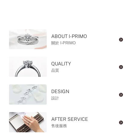
ABOUT I-PRIMO
關於 I-PRIMO
QUALITY
品質
DESIGN
設計
AFTER SERVICE
售後服務