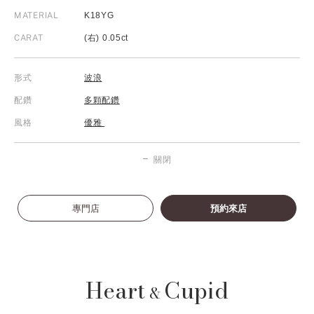
MATERIAL
K18YG
CARAT
(右) 0.05ct
形式
波浪
配鑽
多顆配鑽
風格
優雅
關閉
專門店
預約來店
Heart
Cupid
&