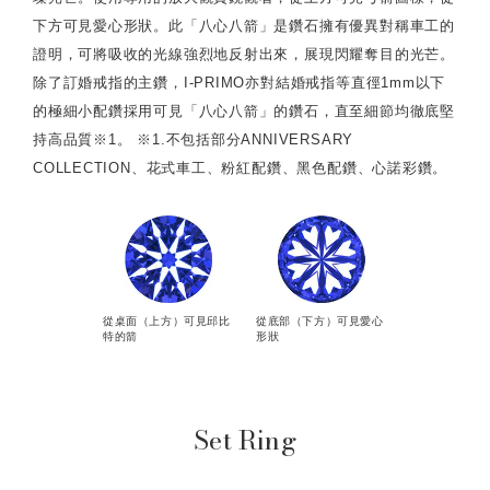
下方可見愛心形狀。此「八心八箭」是鑽石擁有優異對稱車工的
證明，可將吸收的光線強烈地反射出來，展現閃耀奪目的光芒。
除了訂婚戒指的主鑽，I-PRIMO亦對結婚戒指等直徑1mm以下
的極細小配鑽採用可見「八心八箭」的鑽石，直至細節均徹底堅
持高品質※1。 ※1.不包括部分ANNIVERSARY
COLLECTION、花式車工、粉紅配鑽、黑色配鑽、心諾彩鑽。
從桌面（上方）可見邱比
從底部（下方）可見愛心
特的箭
形狀
Set Ring