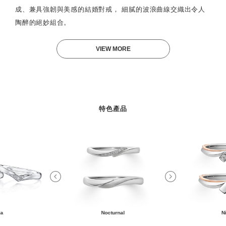
成、兼具強韌與美感的結婚對戒， 細膩的波浪曲線交織出令人
陶醉的絕妙組合。
VIEW MORE
特色產品
ia
Nocturnal
N