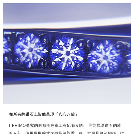
在所有的鑽石上皆能呈現「八心八箭」
I-PRIMO講究的圓形明亮車工有58個刻面，最能展現鑽石的璀
璨光芒。使用專用的放大觀賞鏡觀看，從上方可見弓箭圖樣，從