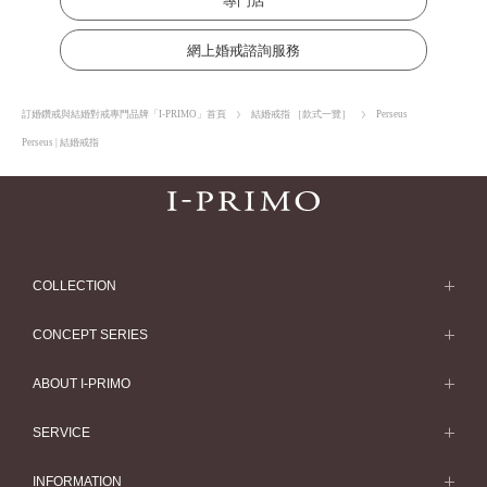
專門店
網上婚戒諮詢服務
訂婚鑽戒與結婚對戒專門品牌「I-PRIMO」首頁
結婚戒指 ［款式一覽］
Perseus
Perseus | 結婚戒指
COLLECTION
求婚戒指
CONCEPT SERIES
求婚戒指款式一覽
Concept Series
ABOUT I-PRIMO
結婚戒指
Etoile
ABOUT I-PRIMO
SERVICE
結婚戒指一覽
Origin Belief
QUALITY
Service
INFORMATION
結婚套戒