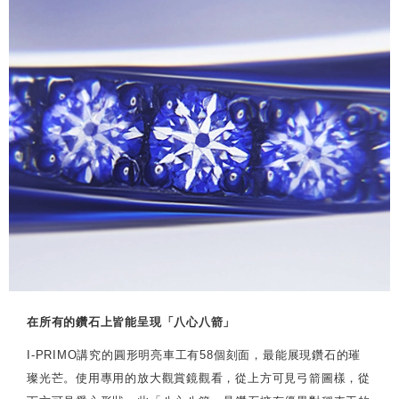
在所有的鑽石上皆能呈現「八心八箭」
I-PRIMO講究的圓形明亮車工有58個刻面，最能展現鑽石的璀
璨光芒。使用專用的放大觀賞鏡觀看，從上方可見弓箭圖樣，從