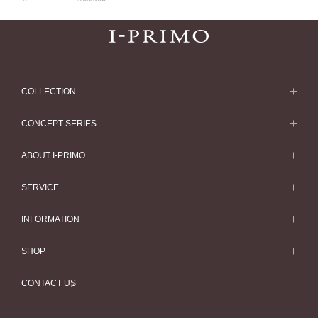
COLLECTION
求婚戒指
CONCEPT SERIES
求婚戒指款式一覽
Concept Series
ABOUT I-PRIMO
結婚戒指
Etoile
ABOUT I-PRIMO
SERVICE
結婚戒指一覽
Origin Belief
QUALITY
Service
INFORMATION
結婚套戒
Flowery
DESIGN
訂婚戒指指南
婚展情報
結婚套戒一覽
SHOP
HATSUSORA
SUPPORT
Perfect Propose Ring
常見疑問
永恆戒指
專門店
Suwaha
CONTACT US
如何挑選婚戒
專欄文章
永恆戒指一覽
預約來店服務
Premion
心諾彩鑽