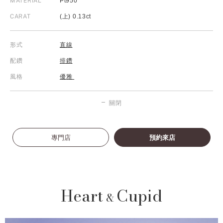
MATERIAL
Pt950
CARAT
(上) 0.13ct
形式
直線
配鑽
排鑽
風格
優雅
關閉
專門店
預約來店
Heart
Cupid
&