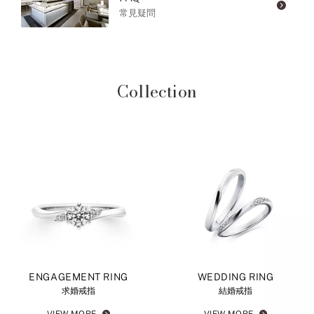
常見疑問
Collection
ENGAGEMENT RING
WEDDING RING
求婚戒指
結婚戒指
VIEW MORE
VIEW MORE