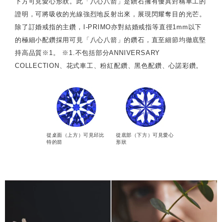
下方可見愛心形狀。此「八心八箭」是鑽石擁有優異對稱車工的
證明，可將吸收的光線強烈地反射出來，展現閃耀奪目的光芒。
除了訂婚戒指的主鑽，I-PRIMO亦對結婚戒指等直徑1mm以下
的極細小配鑽採用可見「八心八箭」的鑽石，直至細節均徹底堅
持高品質※1。 ※1.不包括部分ANNIVERSARY
COLLECTION、花式車工、粉紅配鑽、黑色配鑽、心諾彩鑽。
從桌面（上方）可見邱比
從底部（下方）可見愛心
特的箭
形狀