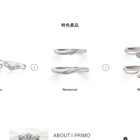
特色產品
ia
Nocturnal
N
ABOUT I-PRIMO