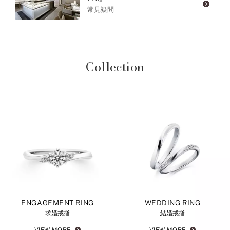
常見疑問
Collection
ENGAGEMENT RING
WEDDING RING
求婚戒指
結婚戒指
VIEW MORE
VIEW MORE