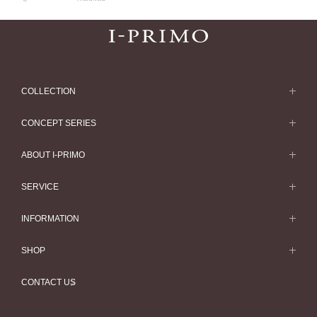
COLLECTION
求婚戒指
CONCEPT SERIES
求婚戒指款式一覽
Concept Series
ABOUT I-PRIMO
結婚戒指
Etoile
ABOUT I-PRIMO
SERVICE
結婚戒指一覽
Origin Belief
QUALITY
Service
INFORMATION
結婚套戒
Flowery
DESIGN
訂婚戒指指南
婚展情報
結婚套戒一覽
SHOP
HATSUSORA
SUPPORT
Perfect Propose Ring
常見疑問
永恆戒指
專門店
Suwaha
CONTACT US
如何挑選婚戒
專欄文章
永恆戒指一覽
預約來店服務
Premion
心諾彩鑽