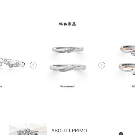
特色產品
ia
Nocturnal
N
ABOUT I-PRIMO