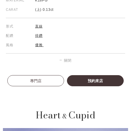
MATERIAL
K18PG
CARAT
(上) 0.13ct
形式
直線
配鑽
排鑽
風格
優雅
關閉
專門店
預約來店
Heart
Cupid
&