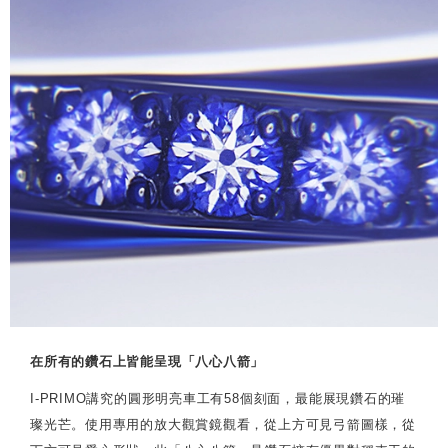
在所有的鑽石上皆能呈現「八心八箭」
I-PRIMO講究的圓形明亮車工有58個刻面，最能展現鑽石的璀
璨光芒。使用專用的放大觀賞鏡觀看，從上方可見弓箭圖樣，從