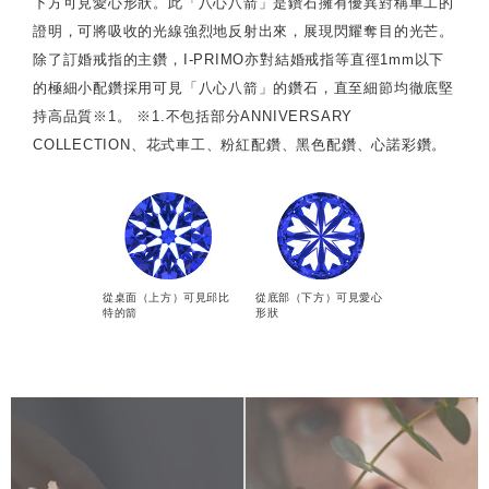
下方可見愛心形狀。此「八心八箭」是鑽石擁有優異對稱車工的
證明，可將吸收的光線強烈地反射出來，展現閃耀奪目的光芒。
除了訂婚戒指的主鑽，I-PRIMO亦對結婚戒指等直徑1mm以下
的極細小配鑽採用可見「八心八箭」的鑽石，直至細節均徹底堅
持高品質※1。 ※1.不包括部分ANNIVERSARY
COLLECTION、花式車工、粉紅配鑽、黑色配鑽、心諾彩鑽。
從桌面（上方）可見邱比
從底部（下方）可見愛心
特的箭
形狀