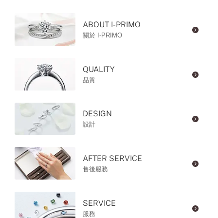
ABOUT I-PRIMO
關於 I-PRIMO
QUALITY
品質
DESIGN
設計
AFTER SERVICE
售後服務
SERVICE
服務