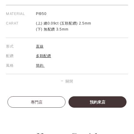
MATERIAL
Pt950
CARAT
(上) 總0.09ct (五顆配鑽) 2.5mm
(下) 無配鑽 3.5mm
形式
直線
配鑽
多顆配鑽
風格
簡約
關閉
專門店
預約來店