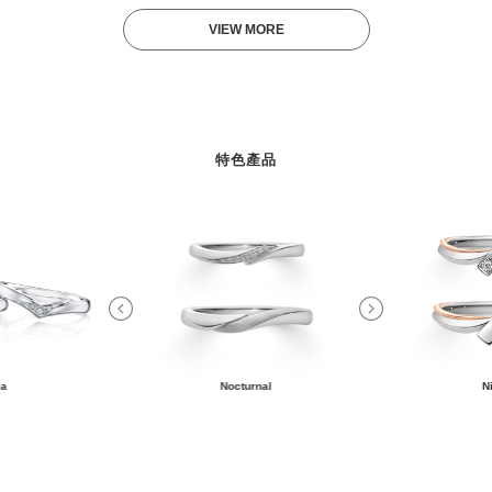
VIEW MORE
特色產品
ia
Nocturnal
N