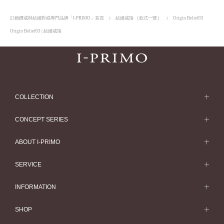
訂婚鑽戒與結婚對戒專門品牌「I-PRIMO」首頁
結婚戒指 ［款式一覽］
Origin Belief03
Origin Belief03 | 結婚戒指
COLLECTION
求婚戒指
CONCEPT SERIES
求婚戒指款式一覽
Concept Series
ABOUT I-PRIMO
結婚戒指
Etoile
ABOUT I-PRIMO
SERVICE
結婚戒指一覽
Origin Belief
QUALITY
Service
INFORMATION
結婚套戒
Flowery
DESIGN
訂婚戒指指南
婚展情報
結婚套戒一覽
SHOP
HATSUSORA
SUPPORT
Perfect Propose Ring
常見疑問