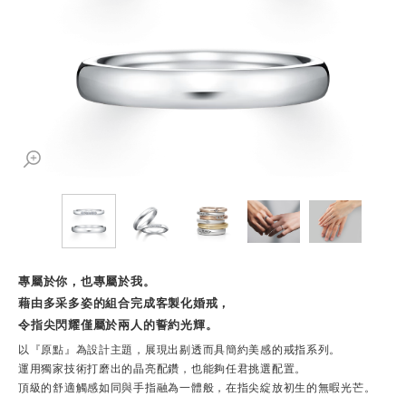
專屬於你，也專屬於我。
藉由多采多姿的組合完成客製化婚戒，
令指尖閃耀僅屬於兩人的誓約光輝。
以『原點』為設計主題，展現出剔透而具簡約美感的戒指系列。
運用獨家技術打磨出的晶亮配鑽，也能夠任君挑選配置。
頂級的舒適觸感如同與手指融為一體般，在指尖綻放初生的無暇光芒。