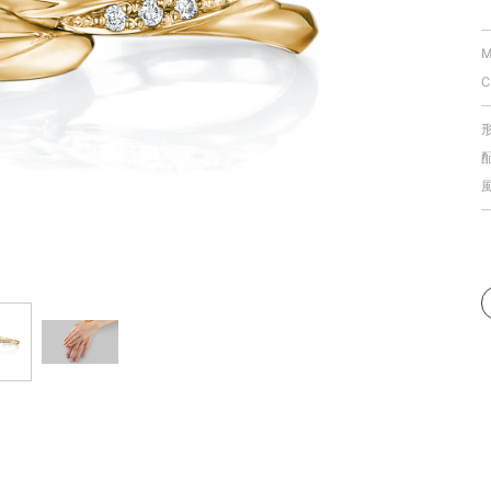
個人手型分析
M
C