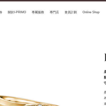
飾
關於I-PRIMO
專屬服務
專門店
會員計劃
Online Shop
CEPT SERIES
ABOUT I-PRIMO
INFORMATION
le
QUALITY
婚展情報
in Belief
DESIGN
常見疑問
ery
SUPPORT
專欄文章
SUSORA
最新情報
aha
工作機會
SERVICE
mion
Happy Voice
訂婚戒指指南
xia
網上婚戒諮詢服務
Perfect Propose Ring
如何挑選婚戒
心諾彩鑽
售後服務
購買方法、訂製時間