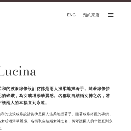
ENG
預約來店
預約來店
SHOP
Lucina
專門店
預約來店服務
English
柔和的波浪線條設計彷彿是兩人溫柔地握著手。隨著線條搭
配的碎鑽，為女戒增添華麗感。名稱取自結婚女神之名，將
守護兩人的幸福直到永遠。
柔和的波浪線條設計彷彿是兩人溫柔地握著手。隨著線條搭配的碎鑽，
FOLLOW US ON
為女戒增添華麗感。名稱取自結婚女神之名，將守護兩人的幸福直到永
遠。