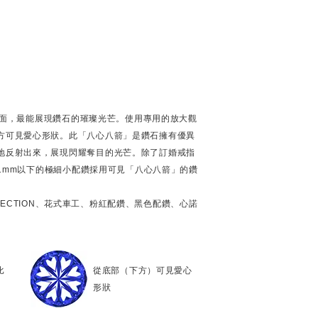
個刻面，最能展現鑽石的璀璨光芒。使用專用的放大觀
方可見愛心形狀。此「八心八箭」是鑽石擁有優異
地反射出來，展現閃耀奪目的光芒。除了訂婚戒指
徑1mm以下的極細小配鑽採用可見「八心八箭」的鑽
OLLECTION、花式車工、粉紅配鑽、黑色配鑽、心諾
比
從底部（下方）可見愛心
形狀