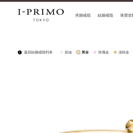
求婚戒指
結婚戒指
珠寶首
COLLECTION
CON
返回結婚戒指列表
鉑金
黃金
玫瑰金
淡棕金
求婚戒指
Etoi
結婚戒指
Orig
結婚套戒
Flow
永恆戒指
HAT
珠寶首飾
Suw
閃亮鑽飾
Pre
Pale Brown Gold
Sele
Select Order Necklace
Diamond Shape Collection
Zodiaque
Disney Treasure created by K.UNO