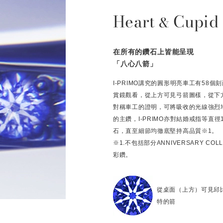
Heart
Cupid
&
在所有的鑽石上皆能呈現
「八心八箭」
I-PRIMO講究的圓形明亮車工有58
賞鏡觀看，從上方可見弓箭圖樣，從下
對稱車工的證明，可將吸收的光線強烈
的主鑽，I-PRIMO亦對結婚戒指等直
石，直至細節均徹底堅持高品質※1。
※1.不包括部分ANNIVERSARY C
彩鑽。
從桌面（上方）可見邱
特的箭