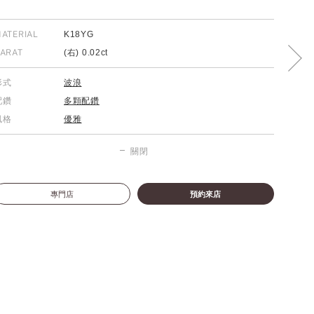
ATERIAL
K18YG
ARAT
(右) 0.02ct
形式
波浪
配鑽
多顆配鑽
風格
優雅
關閉
專門店
預約來店