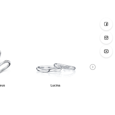
eus
Lucina
Meti