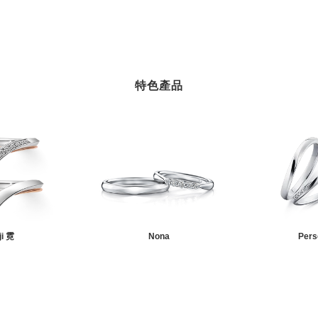
特色產品
ji 霓
Nona
Pers