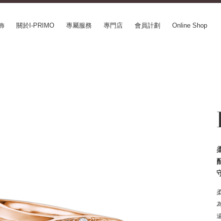
飾
關於I-PRIMO
專屬服務
專門店
會員計劃
Online Shop
CEPT SERIES
ABOUT I-PRIMO
INFORMATION
le
QUALITY
婚展情報
in Belief
DESIGN
常見疑問
ery
SUPPORT
專欄文章
SUSORA
最新情報
aha
工作機會
SERVICE
mion
Happy Voice
訂婚戒指指南
xia
網上婚戒諮詢服務
Perfect Propose Ring
如何挑選婚戒
心諾彩鑽
售後服務
購買方法、訂製時間