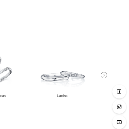
eus
Lucina
Meti