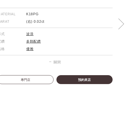
ATERIAL
K18PG
ARAT
(右) 0.02ct
形式
波浪
配鑽
多顆配鑽
風格
優雅
關閉
專門店
預約來店