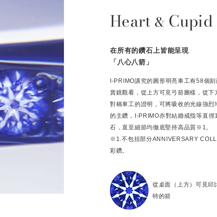
Heart
Cupid
&
在所有的鑽石上皆能呈現
「八心八箭」
I-PRIMO講究的圓形明亮車工有58
賞鏡觀看，從上方可見弓箭圖樣，從下
對稱車工的證明，可將吸收的光線強烈
的主鑽，I-PRIMO亦對結婚戒指等直
石，直至細節均徹底堅持高品質※1。
※1.不包括部分ANNIVERSARY C
彩鑽。
從桌面（上方）可見邱
特的箭