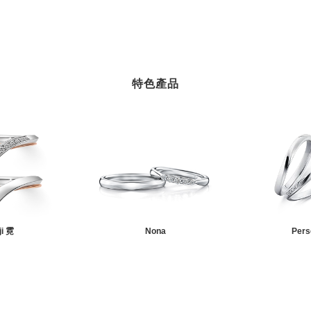
特色產品
ji 霓
Nona
Pers