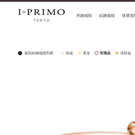
求婚戒指
結婚戒指
珠寶首
COLLECTION
CON
返回結婚戒指列表
鉑金
黃金
玫瑰金
淡棕金
求婚戒指
Etoi
結婚戒指
Orig
結婚套戒
Flow
永恆戒指
HAT
珠寶首飾
Suw
閃亮鑽飾
Pre
Pale Brown Gold
Sele
Select Order Necklace
Diamond Shape Collection
Zodiaque
Disney Treasure created by K.UNO