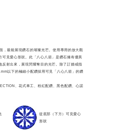
個刻面，最能展現鑽石的璀璨光芒。使用專用的放大觀
方可見愛心形狀。此「八心八箭」是鑽石擁有優異
地反射出來，展現閃耀奪目的光芒。除了訂婚戒指
徑1mm以下的極細小配鑽採用可見「八心八箭」的鑽
OLLECTION、花式車工、粉紅配鑽、黑色配鑽、心諾
比
從底部（下方）可見愛心
形狀