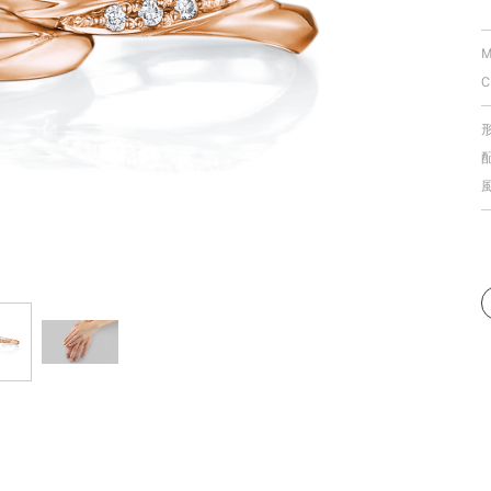
個人手型分析
M
C