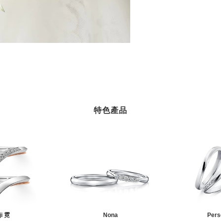
特色產品
ji 霓
Nona
Pers