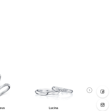
eus
Lucina
Meti