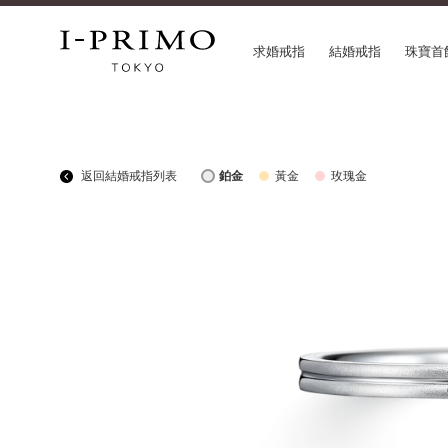
求婚戒指
結婚戒指
珠寶首
COLLECTION
CON
返回結婚戒指列表
鉑金
黃金
玫瑰金
求婚戒指
Etoi
結婚戒指
Orig
結婚套戒
Flow
永恆戒指
HAT
珠寶首飾
Suw
閃亮鑽飾
Pre
Pale Brown Gold
Sele
Select Order Necklace
Diamond Shape Collection
Zodiaque
Disney Treasure created by K.UNO