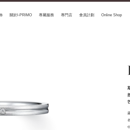
飾
關於I-PRIMO
專屬服務
專門店
會員計劃
Online Shop
CEPT SERIES
ABOUT I-PRIMO
INFORMATION
le
QUALITY
婚展情報
in Belief
DESIGN
常見疑問
ery
SUPPORT
專欄文章
SUSORA
最新情報
aha
工作機會
SERVICE
mion
Happy Voice
訂婚戒指指南
xia
網上婚戒諮詢服務
Perfect Propose Ring
如何挑選婚戒
心諾彩鑽
售後服務
購買方法、訂製時間