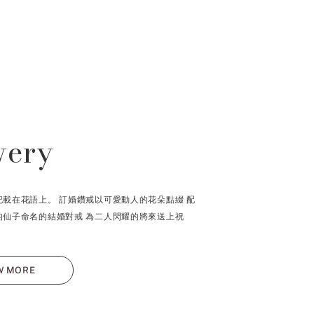
wery
記載在花語上。 訂婚鑽戒以可愛動人的花朵點綴 配
的仙子命名的結婚對戒 為二人閃耀的將來送上祝
W MORE