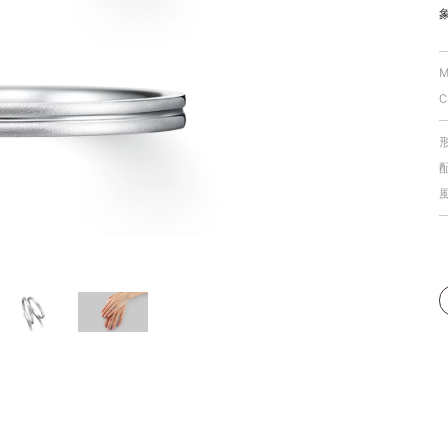
個人手型分析
M
C