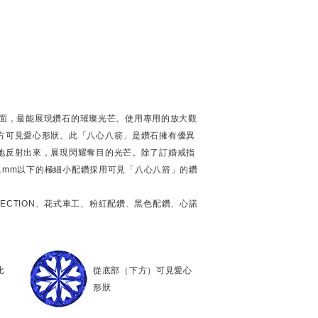
個刻面，最能展現鑽石的璀璨光芒。使用專用的放大觀
方可見愛心形狀。此「八心八箭」是鑽石擁有優異
地反射出來，展現閃耀奪目的光芒。除了訂婚戒指
徑1mm以下的極細小配鑽採用可見「八心八箭」的鑽
OLLECTION、花式車工、粉紅配鑽、黑色配鑽、心諾
比
從底部（下方）可見愛心
形狀