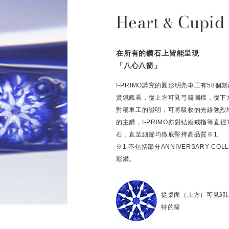
Heart
Cupid
&
在所有的鑽石上皆能呈現
「八心八箭」
I-PRIMO講究的圓形明亮車工有58
賞鏡觀看，從上方可見弓箭圖樣，從下
對稱車工的證明，可將吸收的光線強烈
的主鑽，I-PRIMO亦對結婚戒指等直
石，直至細節均徹底堅持高品質※1。
※1.不包括部分ANNIVERSARY C
彩鑽。
從桌面（上方）可見邱
特的箭