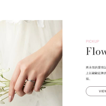
PICKUP
Flo
將永恆的愛情
上以翩翩起舞
福。
VIE