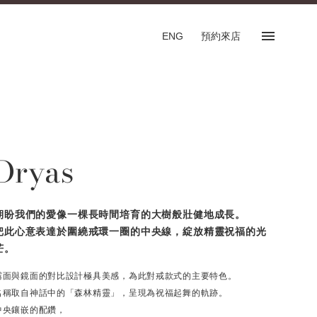
ENG
預約來店
預約來店
SHOP
Dryas
專門店
預約來店服務
English
期盼我們的愛像一棵長時間培育的大樹般壯健地成長。
把此心意表達於圍繞戒環一圈的中央線，綻放精靈祝福的光
芒。
霧面與鏡面的對比設計極具美感，為此對戒款式的主要特色。
FOLLOW US ON
名稱取自神話中的「森林精靈」，呈現為祝福起舞的軌跡。
中央鑲嵌的配鑽，