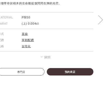
象徵寄存於樹木的生命般綻放閃閃生輝的光茫。
ATERIAL
Pt950
ARAT
(上) 0.004ct
形式
直線
配鑽
單顆配鑽
風格
女性化
關閉
專門店
預約來店