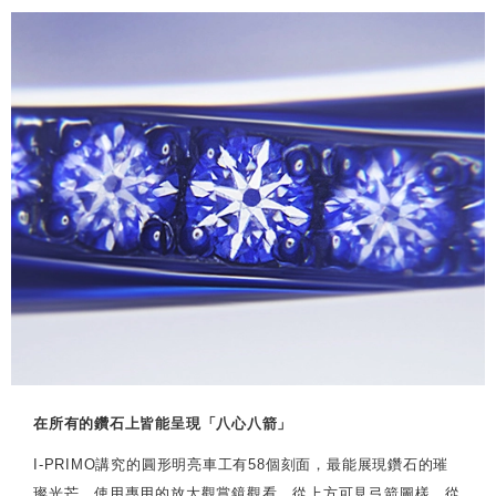
在所有的鑽石上皆能呈現「八心八箭」
I-PRIMO講究的圓形明亮車工有58個刻面，最能展現鑽石的璀
璨光芒。使用專用的放大觀賞鏡觀看，從上方可見弓箭圖樣，從