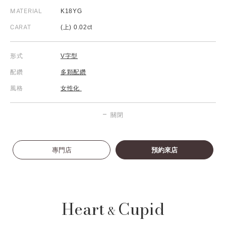
MATERIAL
K18YG
CARAT
(上) 0.02ct
形式
V字型
配鑽
多顆配鑽
風格
女性化
關閉
專門店
預約來店
Heart
Cupid
&