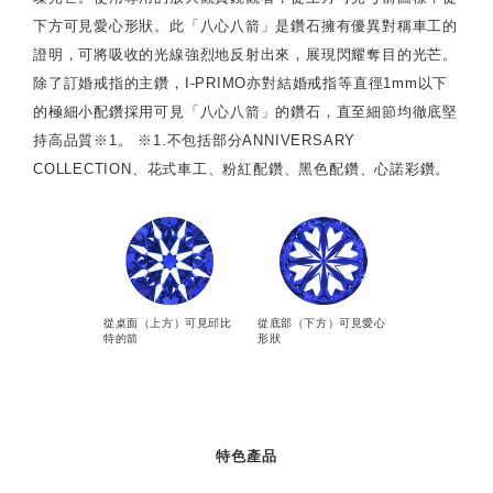
下方可見愛心形狀。此「八心八箭」是鑽石擁有優異對稱車工的
證明，可將吸收的光線強烈地反射出來，展現閃耀奪目的光芒。
除了訂婚戒指的主鑽，I-PRIMO亦對結婚戒指等直徑1mm以下
的極細小配鑽採用可見「八心八箭」的鑽石，直至細節均徹底堅
持高品質※1。 ※1.不包括部分ANNIVERSARY
COLLECTION、花式車工、粉紅配鑽、黑色配鑽、心諾彩鑽。
從桌面（上方）可見邱比
從底部（下方）可見愛心
特的箭
形狀
特色產品