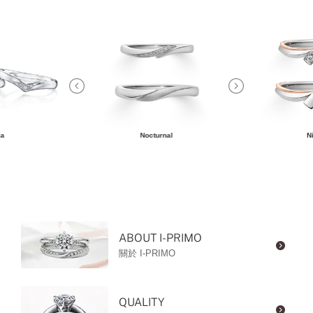
ia
Nocturnal
N
ABOUT I-PRIMO
關於 I-PRIMO
QUALITY