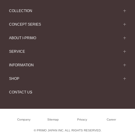
COLLECTION
求婚戒指
CONCEPT SERIES
求婚戒指款式一覽
Concept Series
ABOUT I-PRIMO
結婚戒指
Etoile
ABOUT I-PRIMO
SERVICE
結婚戒指一覽
Origin Belief
QUALITY
Service
INFORMATION
結婚套戒
Flowery
DESIGN
訂婚戒指指南
婚展情報
結婚套戒一覽
SHOP
HATSUSORA
SUPPORT
Perfect Propose Ring
常見疑問
永恆戒指
專門店
Suwaha
CONTACT US
如何挑選婚戒
專欄文章
永恆戒指一覽
預約來店服務
Premion
心諾彩鑽
最新情報
珠寶首飾
Selexia
售後服務
Company
Sitemap
Privacy
Career
工作機會
珠寶首飾一覽
購買方法、訂製時間
© PRIMO JAPAN INC. ALL RIGHTS RESERVED.
Happy Voice
閃亮鑽飾系列