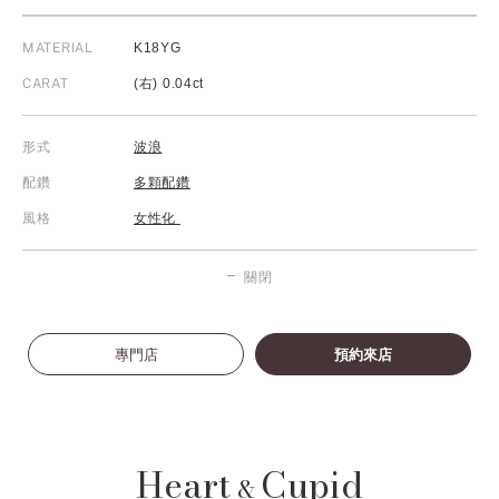
MATERIAL
K18YG
CARAT
(右) 0.04ct
形式
波浪
配鑽
多顆配鑽
風格
女性化
關閉
專門店
預約來店
Heart
Cupid
&