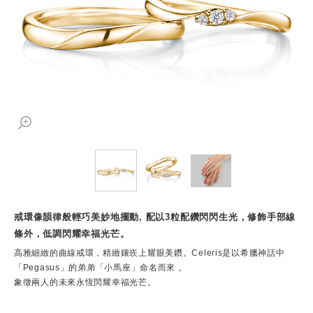
戒環像韻律般輕巧美妙地擺動, 配以3粒配鑽閃閃生光，修飾手部線
條外，低調閃耀幸福光芒。
高雅細緻的曲線戒環，精緻鑲崁上耀眼美鑽。Celeris是以希臘神話中
「Pegasus」的弟弟「小馬座」命名而來 。
象徵兩人的未來永恆閃耀幸福光芒。