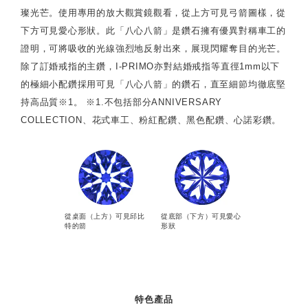
璨光芒。使用專用的放大觀賞鏡觀看，從上方可見弓箭圖樣，從
下方可見愛心形狀。此「八心八箭」是鑽石擁有優異對稱車工的
證明，可將吸收的光線強烈地反射出來，展現閃耀奪目的光芒。
除了訂婚戒指的主鑽，I-PRIMO亦對結婚戒指等直徑1mm以下
的極細小配鑽採用可見「八心八箭」的鑽石，直至細節均徹底堅
持高品質※1。 ※1.不包括部分ANNIVERSARY
COLLECTION、花式車工、粉紅配鑽、黑色配鑽、心諾彩鑽。
從桌面（上方）可見邱比
從底部（下方）可見愛心
特的箭
形狀
特色產品