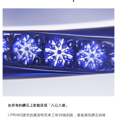
在所有的鑽石上皆能呈現「八心八箭」
I-PRIMO講究的圓形明亮車工有58個刻面，最能展現鑽石的璀