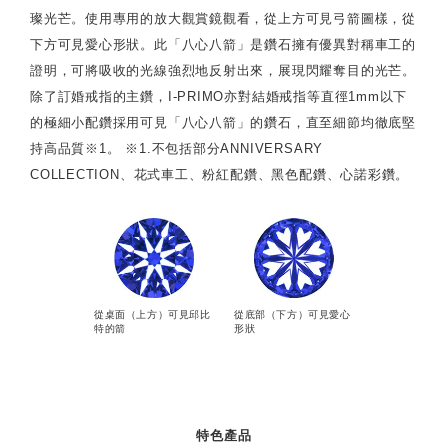
璨光芒。使用專用的放大觀賞鏡觀看，從上方可見弓箭圖樣，從
下方可見愛心形狀。此「八心八箭」是鑽石擁有優異對稱車工的
證明，可將吸收的光線強烈地反射出來，展現閃耀奪目的光芒。
除了訂婚戒指的主鑽，I-PRIMO亦對結婚戒指等直徑1mm以下
的極細小配鑽採用可見「八心八箭」的鑽石，直至細節均徹底堅
持高品質※1。 ※1.不包括部分ANNIVERSARY
COLLECTION、花式車工、粉紅配鑽、黑色配鑽、心諾彩鑽。
從桌面（上方）可見邱比
從底部（下方）可見愛心
特的箭
形狀
特色產品