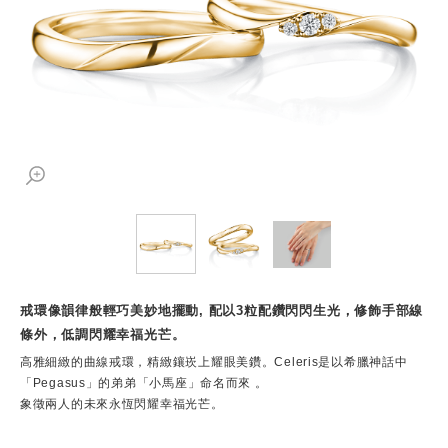
戒環像韻律般輕巧美妙地擺動, 配以3粒配鑽閃閃生光，修飾手部線
條外，低調閃耀幸福光芒。
高雅細緻的曲線戒環，精緻鑲崁上耀眼美鑽。Celeris是以希臘神話中
「Pegasus」的弟弟「小馬座」命名而來 。
象徵兩人的未來永恆閃耀幸福光芒。