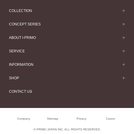
COLLECTION
求婚戒指
CONCEPT SERIES
求婚戒指款式一覽
Concept Series
ABOUT I-PRIMO
結婚戒指
Etoile
ABOUT I-PRIMO
SERVICE
結婚戒指一覽
Origin Belief
QUALITY
Service
INFORMATION
結婚套戒
Flowery
DESIGN
訂婚戒指指南
婚展情報
結婚套戒一覽
SHOP
HATSUSORA
SUPPORT
Perfect Propose Ring
常見疑問
永恆戒指
專門店
Suwaha
CONTACT US
如何挑選婚戒
專欄文章
永恆戒指一覽
預約來店服務
Premion
心諾彩鑽
最新情報
珠寶首飾
Selexia
售後服務
Company
Sitemap
Privacy
Career
工作機會
珠寶首飾一覽
購買方法、訂製時間
© PRIMO JAPAN INC. ALL RIGHTS RESERVED.
Happy Voice
閃亮鑽飾系列