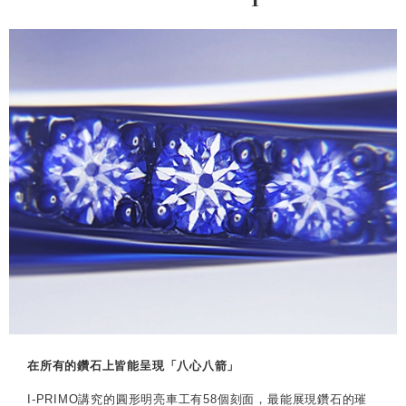
在所有的鑽石上皆能呈現「八心八箭」
I-PRIMO講究的圓形明亮車工有58個刻面，最能展現鑽石的璀