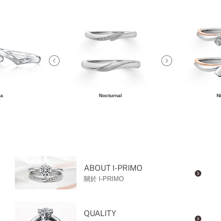
ia
Nocturnal
N
ABOUT I-PRIMO
關於 I-PRIMO
QUALITY