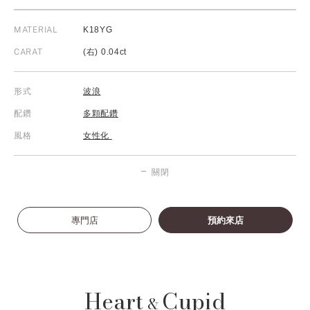
MATERIAL
K18YG
CARAT
(右) 0.04ct
形式
波浪
配鑽
多顆配鑽
風格
女性化
關閉
專門店
預約來店
Heart
Cupid
&