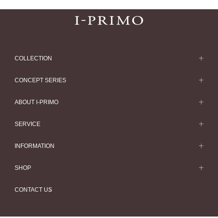
COLLECTION
求婚戒指
CONCEPT SERIES
求婚戒指款式一覽
Concept Series
ABOUT I-PRIMO
結婚戒指
Etoile
ABOUT I-PRIMO
SERVICE
結婚戒指一覽
Origin Belief
QUALITY
Service
INFORMATION
結婚套戒
Flowery
DESIGN
訂婚戒指指南
婚展情報
結婚套戒一覽
SHOP
HATSUSORA
SUPPORT
Perfect Propose Ring
常見疑問
永恆戒指
專門店
Suwaha
CONTACT US
如何挑選婚戒
專欄文章
永恆戒指一覽
預約來店服務
Premion
心諾彩鑽
最新情報