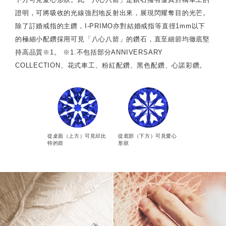
證明，可將吸收的光線強烈地反射出來，展現閃耀奪目的光芒。
除了訂婚戒指的主鑽，I-PRIMO亦對結婚戒指等直徑1mm以下
的極細小配鑽採用可見「八心八箭」的鑽石，直至細節均徹底堅
持高品質※1。 ※1.不包括部分ANNIVERSARY
COLLECTION、花式車工、粉紅配鑽、黑色配鑽、心諾彩鑽。
從桌面（上方）可見邱比
從底部（下方）可見愛心
特的箭
形狀