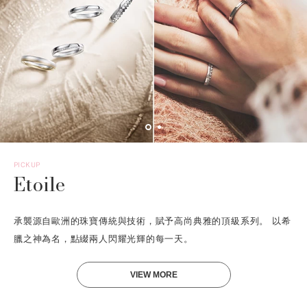
PICKUP
Etoile
承襲源自歐洲的珠寶傳統與技術，賦予高尚典雅的頂級系列。 以希
臘之神為名，點綴兩人閃耀光輝的每一天。
VIEW MORE