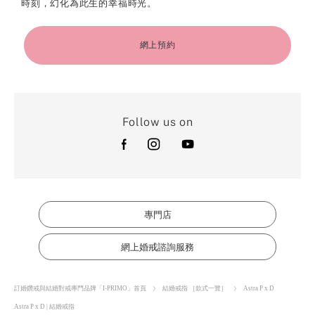
時刻，幻化為此生的幸福時光。
網上預約
Follow us on
專門店
網上婚戒諮詢服務
訂婚鑽戒與結婚對戒專門品牌「I-PRIMO」首頁
結婚戒指 ［款式一覽］
Astra P x D
Astra P x D | 結婚戒指