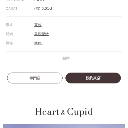
CARAT
(右) 0.01ct
形式
直線
配鑽
單顆配鑽
風格
簡約
關閉
專門店
預約來店
Heart
Cupid
&