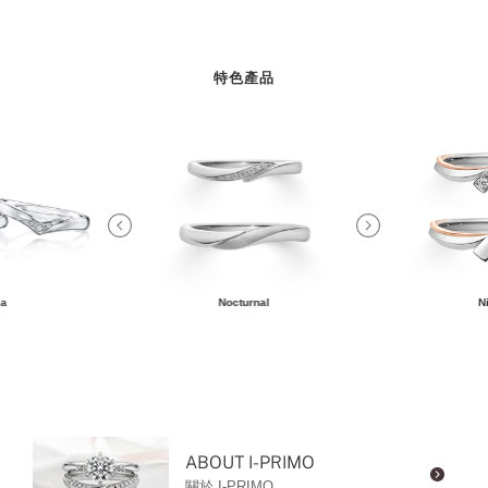
特色產品
ia
Nocturnal
N
ABOUT I-PRIMO
關於 I-PRIMO