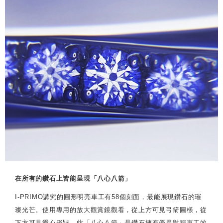
在所有的鑽石上皆能呈現「八心八箭」
I-PRIMO講究的圓形明亮車工有58個刻面，最能展現鑽石的璀
璨光芒。使用專用的放大觀賞鏡觀看，從上方可見弓箭圖樣，從
下方可見愛心形狀。此「八心八箭」是鑽石擁有優異對稱車工的