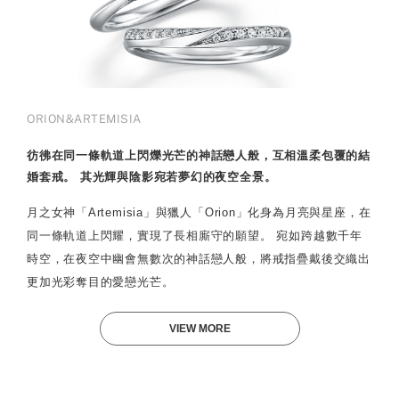
ORION&ARTEMISIA
彷彿在同一條軌道上閃爍光芒的神話戀人般，互相溫柔包覆的結
婚套戒。 其光輝與陰影宛若夢幻的夜空全景。
月之女神「Artemisia」與獵人「Orion」化身為月亮與星座，在
同一條軌道上閃耀，實現了長相廝守的願望。 宛如跨越數千年
時空，在夜空中幽會無數次的神話戀人般，將戒指疊戴後交織出
更加光彩奪目的愛戀光芒。
VIEW MORE