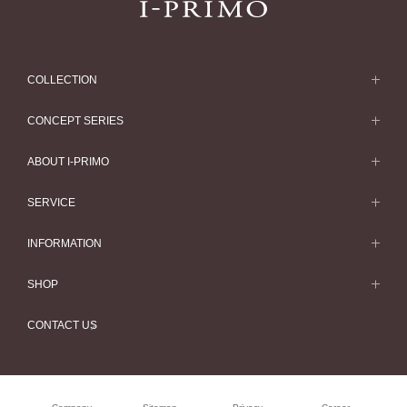
COLLECTION
求婚戒指
CONCEPT SERIES
求婚戒指款式一覽
Concept Series
ABOUT I-PRIMO
結婚戒指
Etoile
ABOUT I-PRIMO
SERVICE
結婚戒指一覽
Origin Belief
QUALITY
Service
INFORMATION
結婚套戒
Flowery
DESIGN
訂婚戒指指南
婚展情報
結婚套戒一覽
SHOP
HATSUSORA
SUPPORT
Perfect Propose Ring
常見疑問
永恆戒指
專門店
Suwaha
CONTACT US
如何挑選婚戒
專欄文章
永恆戒指一覽
預約來店服務
Premion
心諾彩鑽
最新情報
珠寶首飾
Selexia
售後服務