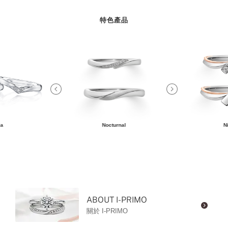
特色產品
ia
Nocturnal
N
ABOUT I-PRIMO
關於 I-PRIMO