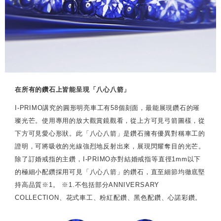
在所有的鑽石上皆能呈現「八心八箭」
I-PRIMO講究的圓形明亮車工有58個刻面，最能展現鑽石的璀
璨光芒。使用專用的放大觀賞鏡觀看，從上方可見弓箭圖樣，從
下方可見愛心形狀。此「八心八箭」是鑽石擁有優異對稱車工的
證明，可將吸收的光線強烈地反射出來，展現閃耀奪目的光芒。
除了訂婚戒指的主鑽，I-PRIMO亦對結婚戒指等直徑1mm以下
的極細小配鑽採用可見「八心八箭」的鑽石，直至細節均徹底堅
持高品質※1。 ※1.不包括部分ANNIVERSARY
COLLECTION、花式車工、粉紅配鑽、黑色配鑽、心諾彩鑽。