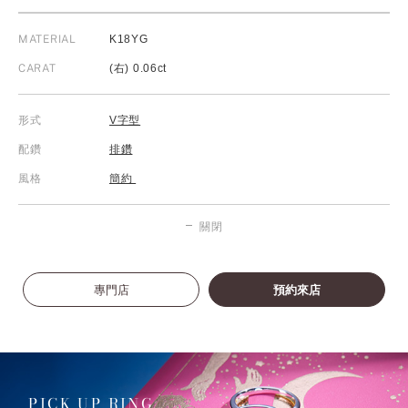
MATERIAL
K18YG
CARAT
(右) 0.06ct
形式
V字型
配鑽
排鑽
風格
簡約
關閉
專門店
預約來店
PICK UP RING