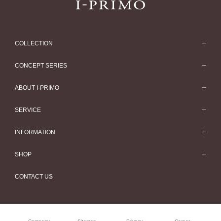
COLLECTION
求婚戒指
CONCEPT SERIES
求婚戒指款式一覽
Concept Series
ABOUT I-PRIMO
結婚戒指
Etoile
ABOUT I-PRIMO
SERVICE
結婚戒指一覽
Origin Belief
QUALITY
Service
INFORMATION
結婚套戒
Flowery
DESIGN
訂婚戒指指南
婚展情報
結婚套戒一覽
SHOP
HATSUSORA
SUPPORT
Perfect Propose Ring
常見疑問
永恆戒指
專門店
Suwaha
CONTACT US
如何挑選婚戒
專欄文章
永恆戒指一覽
預約來店服務
Premion
心諾彩鑽
最新情報
珠寶首飾
Selexia
售後服務