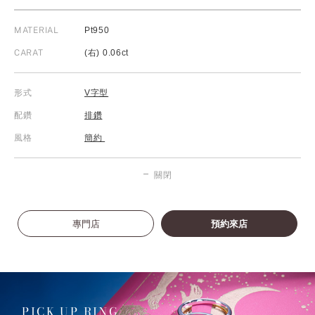
MATERIAL
Pt950
CARAT
(右) 0.06ct
形式
V字型
配鑽
排鑽
風格
簡約
關閉
專門店
預約來店
PICK UP RING