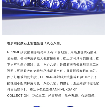
在所有的鑽石上皆能呈現「八心八箭」
I-PRIMO講究的圓形明亮車工有58個刻面，最能展現鑽石的璀
璨光芒。使用專用的放大觀賞鏡觀看，從上方可見弓箭圖樣，從
下方可見愛心形狀。此「八心八箭」是鑽石擁有優異對稱車工的
證明，可將吸收的光線強烈地反射出來，展現閃耀奪目的光芒。
除了訂婚戒指的主鑽，I-PRIMO亦對結婚戒指等直徑1mm以下
的極細小配鑽採用可見「八心八箭」的鑽石，直至細節均徹底堅
持高品質※1。 ※1.不包括部分ANNIVERSARY
COLLECTION、花式車工、粉紅配鑽、黑色配鑽、心諾彩鑽。