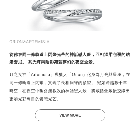
ORION&ARTEMISIA
彷彿在同一條軌道上閃爍光芒的神話戀人般，互相溫柔包覆的結
婚套戒。 其光輝與陰影宛若夢幻的夜空全景。
月之女神「Artemisia」與獵人「Orion」化身為月亮與星座，在
同一條軌道上閃耀，實現了長相廝守的願望。 宛如跨越數千年
時空，在夜空中幽會無數次的神話戀人般，將戒指疊戴後交織出
更加光彩奪目的愛戀光芒。
VIEW MORE