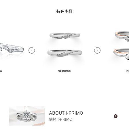
特色產品
ia
Nocturnal
N
ABOUT I-PRIMO
關於 I-PRIMO