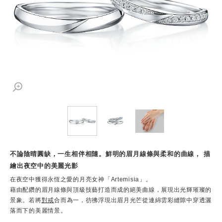
不論陰晴圓缺，一生相伴相隨。鮮明的眉月線條與柔和的曲線， 描
繪出夜空中的美麗光影
在夜空中獲得永恆之愛的月亮女神「Artemisia」。
藉由配鑽的眉月線條與頂級技藝打造而成的絕美曲線，展現出光輝璀璨的
景象。若將
對戒
合而為一，彷彿浮現出眉月光芒從連綿雲彩縫隙中穿透灑
落而下的美麗情景。