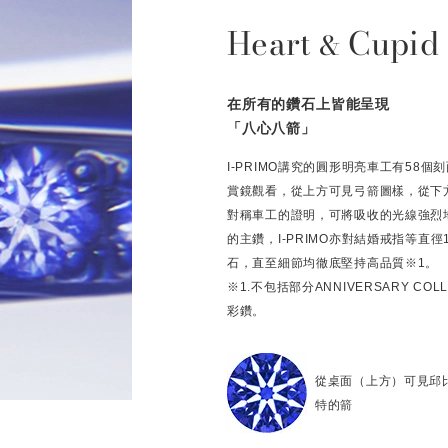
Heart
Cupid
&
在所有的鑽石上皆能呈現
「八心八箭」
I-PRIMO講究的圓形明亮車工有58
賞鏡觀看，從上方可見弓箭圖樣，從下
對稱車工的證明，可將吸收的光線強烈
的主鑽，I-PRIMO亦對結婚戒指等直
石，直至細節均徹底堅持高品質※1。
※1.不包括部分ANNIVERSARY C
彩鑽。
從桌面（上方）可見邱
特的箭