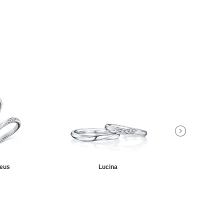
eus
Lucina
Meti