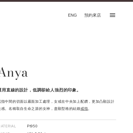
ENG
預約來店
預約來店
SHOP
Anya
專門店
預約來店服務
English
運用直線的設計，低調卻給人強烈的印象。
戒指中間的切面以霧面加工處理，女戒在中央加上配鑽，更加凸顯設計
美感。名稱取自生命之源的女神，盡顯型格的結婚
戒指
。
FOLLOW US ON
ATERIAL
Pt950