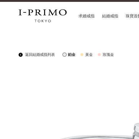
求婚戒指
結婚戒指
珠寶首
COLLECTION
CON
返回結婚戒指列表
鉑金
黃金
玫瑰金
求婚戒指
Etoi
結婚戒指
Orig
結婚套戒
Flow
永恆戒指
HAT
珠寶首飾
Suw
閃亮鑽飾
Pre
Pale Brown Gold
Sele
Select Order Necklace
Diamond Shape Collection
Zodiaque
Disney Treasure created by K.UNO