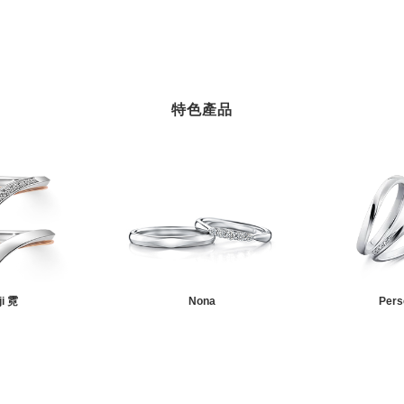
特色產品
ji 霓
Nona
Pers