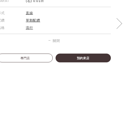
ARAT
(右) 0.01ct
形式
直線
配鑽
單顆配鑽
風格
流行
關閉
專門店
預約來店