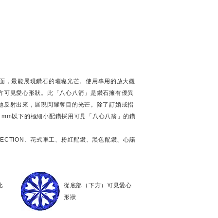
個刻面，最能展現鑽石的璀璨光芒。使用專用的放大觀
方可見愛心形狀。此「八心八箭」是鑽石擁有優異
地反射出來，展現閃耀奪目的光芒。除了訂婚戒指
徑1mm以下的極細小配鑽採用可見「八心八箭」的鑽
OLLECTION、花式車工、粉紅配鑽、黑色配鑽、心諾
比
從底部（下方）可見愛心
形狀