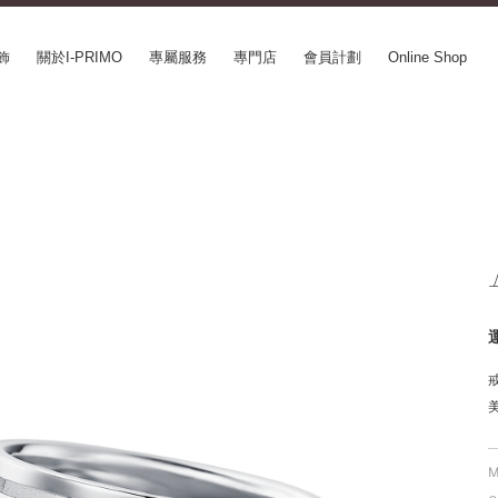
飾
關於I-PRIMO
專屬服務
專門店
會員計劃
Online Shop
CEPT SERIES
ABOUT I-PRIMO
INFORMATION
le
QUALITY
婚展情報
in Belief
DESIGN
常見疑問
ery
SUPPORT
專欄文章
SUSORA
最新情報
aha
工作機會
SERVICE
mion
Happy Voice
訂婚戒指指南
xia
網上婚戒諮詢服務
Perfect Propose Ring
如何挑選婚戒
心諾彩鑽
售後服務
M
購買方法、訂製時間