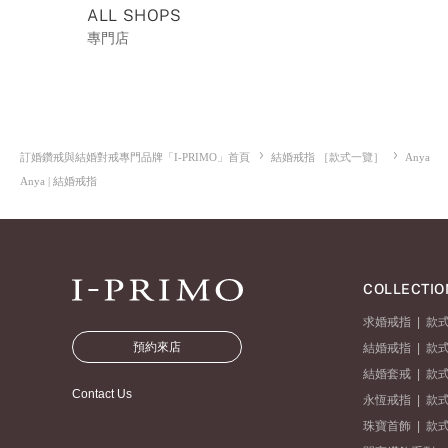
ALL SHOPS
專門店
訂婚鑽戒與結婚對戒專門品牌「I-PRIMO」首頁
結婚戒指 ［款式一覽］
Anya
Anya | 結婚戒指
COLLECTIO
求婚戒指
|
款
預約來店
結婚戒指
|
款
結婚套戒
|
款
Contact Us
永恆戒指
|
款
珠寶首飾
|
款