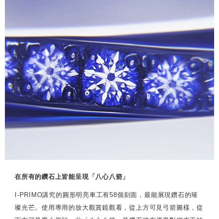
在所有的鑽石上皆能呈現「八心八箭」
I-PRIMO講究的圓形明亮車工有58個刻面，最能展現鑽石的璀
璨光芒。使用專用的放大觀賞鏡觀看，從上方可見弓箭圖樣，從