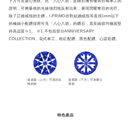
下方可見愛心形狀。此「八心八箭」是鑽石擁有優異對稱車工的
證明，可將吸收的光線強烈地反射出來，展現閃耀奪目的光芒。
除了訂婚戒指的主鑽，I-PRIMO亦對結婚戒指等直徑1mm以下
的極細小配鑽採用可見「八心八箭」的鑽石，直至細節均徹底堅
持高品質※1。 ※1.不包括部分ANNIVERSARY
COLLECTION、花式車工、粉紅配鑽、黑色配鑽、心諾彩鑽。
從桌面（上方）可見邱比
從底部（下方）可見愛心
特的箭
形狀
特色產品