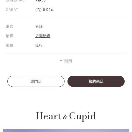
MATERIAL
Pt950
CARAT
(右) 0.02ct
形式
直線
配鑽
多顆配鑽
風格
流行
關閉
專門店
預約來店
Heart
Cupid
&