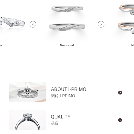
ia
Nocturnal
N
ABOUT I-PRIMO
關於 I-PRIMO
QUALITY
品質