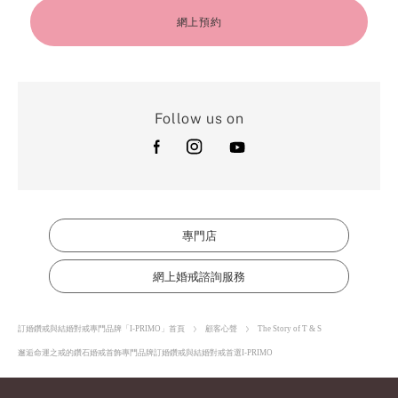
網上預約
Follow us on
專門店
網上婚戒諮詢服務
訂婚鑽戒與結婚對戒專門品牌「I-PRIMO」首頁
顧客心聲
The Story of T & S
邂逅命運之戒的鑽石婚戒首飾專門品牌訂婚鑽戒與結婚對戒首選I-PRIMO