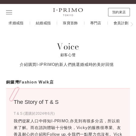
預約來店
求婚戒指
結婚戒指
珠寶首飾
專門店
會員計劃
Voice
顧客心聲
介紹購買I-IPRIMO的新人們挑選婚戒時的美好回憶
銅鑼灣Fashion Walk店
The Story of T & S
T & S (選購於2024年6月)
我們從家人口中得知I-PRIMO,亦見到有很多分店，所以前
來了解。而在諮詢體驗十分愉快，Vicky的服務很專業、友
善及耐心的介紹和Follow up,令我們一點壓力也沒有。Vick