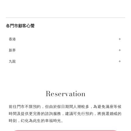
各門市顧客心聲
香港
銅鑼灣Fashion Walk店
新界
荃灣荃新天地店
九龍
元朗形點店
尖沙咀The ONE店
尖沙咀美麗華廣場店
九龍灣德福廣場店
Reservation
前往門市不限預約，但由於假日期間人潮較多，為避免滿座等候
時間及提供更完善的諮詢服務，建議可先行預約，將挑選婚戒的
時刻，幻化為此生的幸福時光。