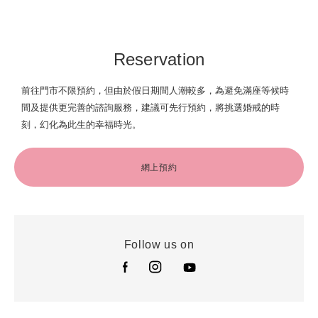
元朗形點店
尖沙咀The ONE店
尖沙咀美麗華廣場店
九龍灣德福廣場店
Reservation
前往門市不限預約，但由於假日期間人潮較多，為避免滿座等候時
間及提供更完善的諮詢服務，建議可先行預約，將挑選婚戒的時
刻，幻化為此生的幸福時光。
網上預約
Follow us on