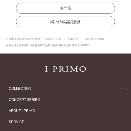
專門店
網上婚戒諮詢服務
訂婚鑽戒與結婚對戒專門品牌「I-PRIMO」首頁
顧客心聲
購買婚戒的經驗
邂逅命運之戒的鑽石婚戒首飾專門品牌訂婚鑽戒與結婚對戒首選I-PRIMO
COLLECTION
求婚戒指
CONCEPT SERIES
求婚戒指款式一覽
Concept Series
ABOUT I-PRIMO
結婚戒指
Etoile
ABOUT I-PRIMO
SERVICE
結婚戒指一覽
Origin Belief