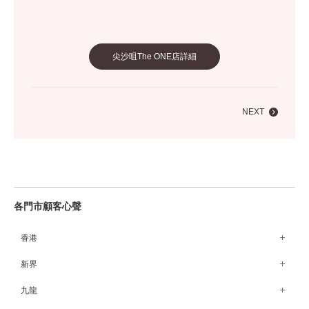
尖沙咀The ONE店詳細
NEXT
各門市顧客心聲
香港
銅鑼灣Fashion Walk店
新界
荃灣荃新天地店
九龍