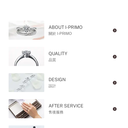
ABOUT I-PRIMO
關於 I-PRIMO
QUALITY
品質
DESIGN
設計
AFTER SERVICE
售後服務