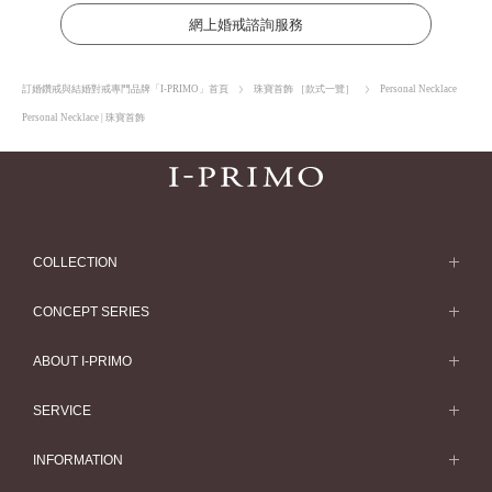
網上婚戒諮詢服務
訂婚鑽戒與結婚對戒專門品牌「I-PRIMO」首頁
珠寶首飾 ［款式一覽］
Personal Necklace
Personal Necklace | 珠寶首飾
COLLECTION
求婚戒指
CONCEPT SERIES
求婚戒指款式一覽
Concept Series
ABOUT I-PRIMO
結婚戒指
Etoile
ABOUT I-PRIMO
SERVICE
結婚戒指一覽
Origin Belief
QUALITY
Service
INFORMATION
結婚套戒
Flowery
DESIGN
訂婚戒指指南