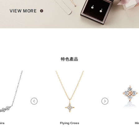
VIEW MORE
特色產品
ira
Flying Cross
Hi