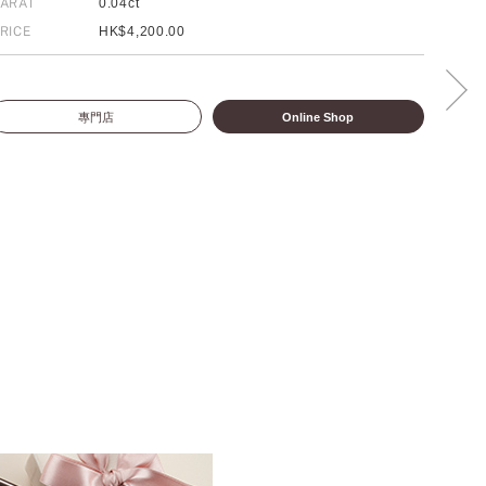
ARAT
0.04ct
RICE
HK$4,200.00
專門店
Online Shop