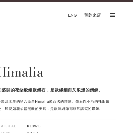
ENG
預約來店
預約來店
SHOP
Himalia
專門店
預約來店服務
English
如盛開的花朵般鑲嵌鑽石，是款纖細而又浪漫的鑽鍊。
是款以木星的第六衛星Himalia來命名的鑽鍊。鑽石以小巧的托爪鑲
嵌，展現如花朵盛開般的美麗，是款連細節都非常講究的鑽鍊。
FOLLOW US ON
ATERIAL
K18WG