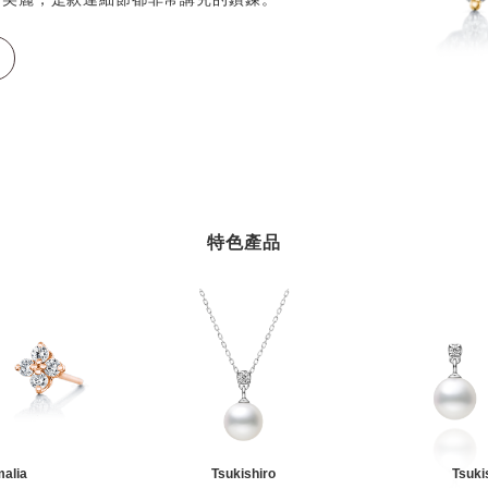
特色產品
malia
Tsukishiro
Tsuki