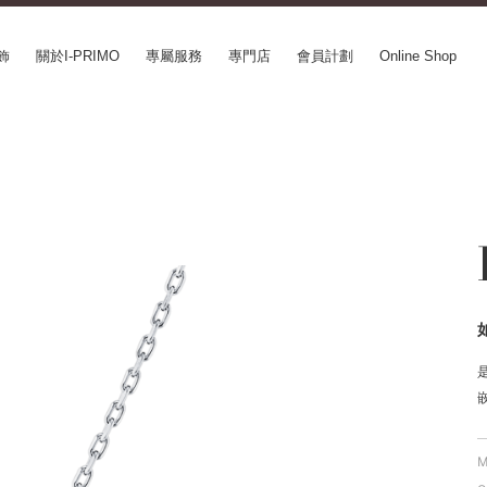
飾
關於I-PRIMO
專屬服務
專門店
會員計劃
Online Shop
CEPT SERIES
ABOUT I-PRIMO
INFORMATION
le
QUALITY
婚展情報
in Belief
DESIGN
常見疑問
ery
SUPPORT
專欄文章
SUSORA
最新情報
aha
工作機會
SERVICE
mion
Happy Voice
訂婚戒指指南
xia
網上婚戒諮詢服務
Perfect Propose Ring
如何挑選婚戒
心諾彩鑽
售後服務
M
購買方法、訂製時間