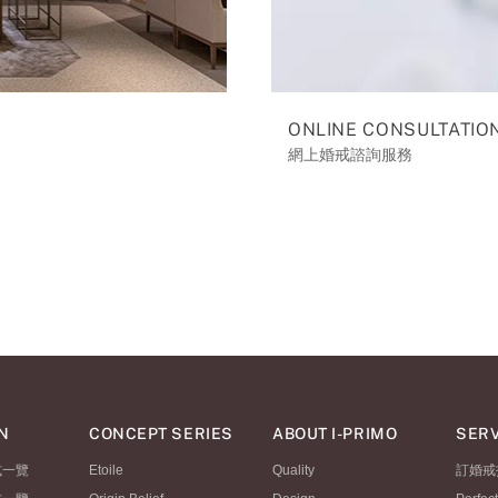
ONLINE CONSULTATIO
網上婚戒諮詢服務
N
CONCEPT SERIES
ABOUT I-PRIMO
SERV
式一覽
Etoile
Quality
訂婚戒