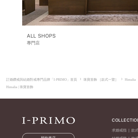
ALL SHOPS
專門店
訂婚鑽戒與結婚對戒專門品牌「I-PRIMO」首頁
珠寶首飾 ［款式一覽］
Himalia
Himalia | 珠寶首飾
COLLECTIO
求婚戒指
|
款
預約來店