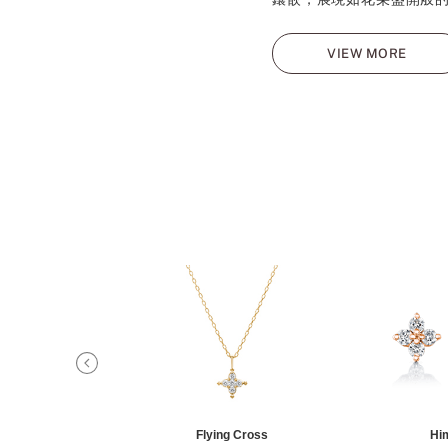
VIEW MORE
ashira
Flying Cross
Hi