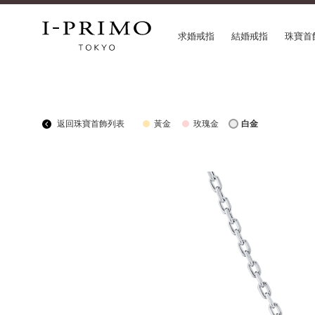
求婚戒指
結婚戒指
珠寶首
COLLECTION
CON
返回珠寶首飾列表
黃金
玫瑰金
白金
求婚戒指
Etoi
結婚戒指
Orig
結婚套戒
Flow
永恆戒指
HAT
珠寶首飾
Suw
閃亮鑽飾
Pre
Pale Brown Gold
Sele
Select Order Necklace
Diamond Shape Collection
Zodiaque
Disney Treasure created by K.UNO