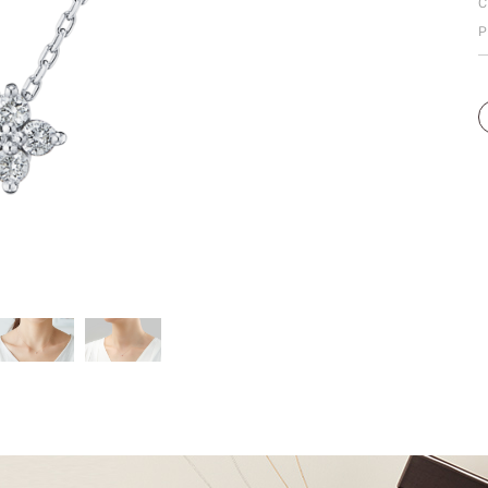
C
個人手型分析
P