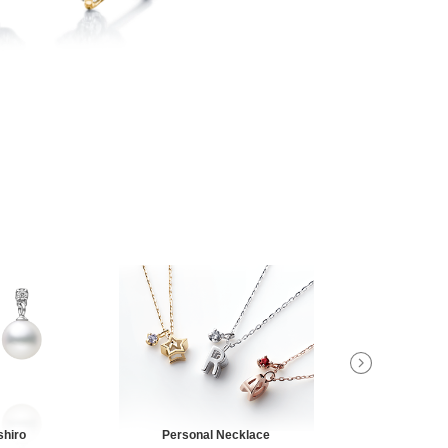
shiro
Personal Necklace
Nashi