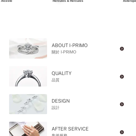
 Alceste
Hercules & Hercules
Asterope
ABOUT I-PRIMO
關於 I-PRIMO
QUALITY
品質
DESIGN
設計
AFTER SERVICE
售後服務