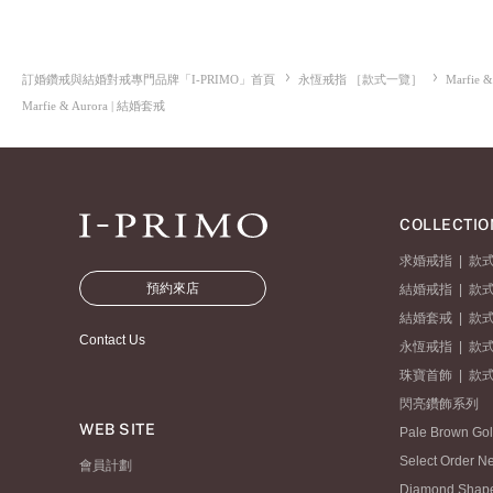
訂婚鑽戒與結婚對戒專門品牌「I-PRIMO」首頁
永恆戒指 ［款式一覽］
Marfie &
Marfie & Aurora | 結婚套戒
COLLECTIO
求婚戒指
|
款
預約來店
結婚戒指
|
款
結婚套戒
|
款
Contact Us
永恆戒指
|
款
珠寶首飾
|
款
閃亮鑽飾系列
WEB SITE
Pale Brown Go
Select Order N
會員計劃
Diamond Shap