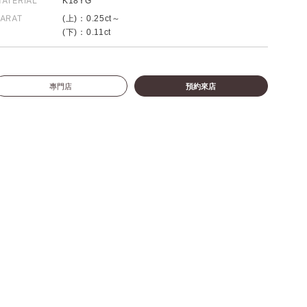
ATERIAL
K18YG
ARAT
(上)：0.25ct～
(下)：0.11ct
專門店
預約來店