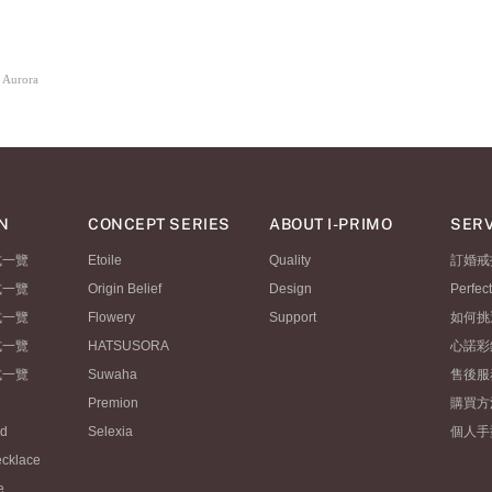
 Aurora
N
CONCEPT SERIES
ABOUT I-PRIMO
SERV
式一覽
Etoile
Quality
訂婚戒
式一覽
Origin Belief
Design
Perfec
式一覽
Flowery
Support
如何挑
式一覽
HATSUSORA
心諾彩
式一覽
Suwaha
售後服
Premion
購買方
ld
Selexia
個人手
ecklace
e