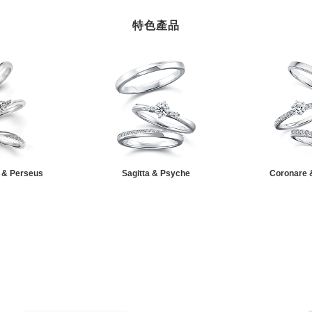
特色產品
 & Perseus
Sagitta & Psyche
Coronare 