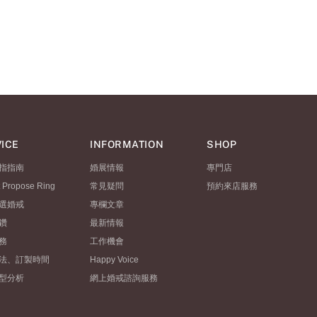
ICE
INFORMATION
SHOP
指指南
婚展情報
專門店
t Propose Ring
常見疑問
預約來店服務
選婚戒
專欄文章
鑽
最新情報
務
工作機會
法、訂製時間
Happy Voice
型分析
網上婚戒諮詢服務