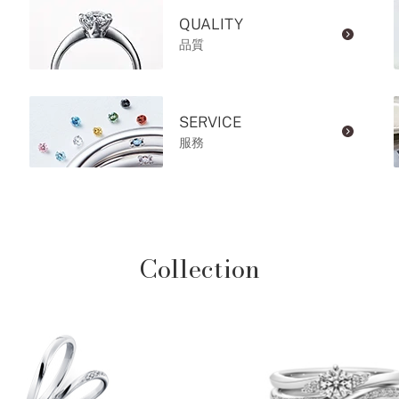
QUALITY
品質
SERVICE
服務
Collection