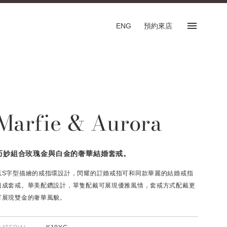
ENG
預約來店
預約來店
SHOP
Marfie & Aurora
專門店
預約來店服務
English
巧妙組合玫瑰金與白金的奢華結婚套戒。
以S字型描繪的戒指環設計，閃耀的訂婚戒指可和同款華麗的結婚戒指
組成套戒。華美配鑽設計，單隻配戴可展現優雅風情，套戒方式配戴更
可展現雙金的奢華風貌。
FOLLOW US ON