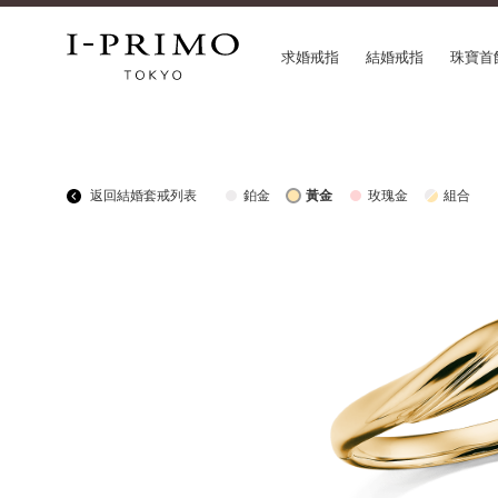
求婚戒指
結婚戒指
珠寶首
COLLECTION
CON
返回結婚套戒列表
鉑金
黃金
玫瑰金
組合
求婚戒指
Etoi
結婚戒指
Orig
結婚套戒
Flow
永恆戒指
HAT
珠寶首飾
Suw
閃亮鑽飾
Pre
Pale Brown Gold
Sele
Select Order Necklace
Diamond Shape Collection
Zodiaque
Disney Treasure created by K.UNO