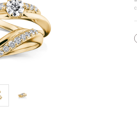
M
個人手型分析
C