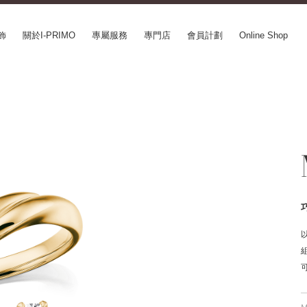
飾
關於I-PRIMO
專屬服務
專門店
會員計劃
Online Shop
CEPT SERIES
ABOUT I-PRIMO
INFORMATION
le
QUALITY
婚展情報
in Belief
DESIGN
常見疑問
ery
SUPPORT
專欄文章
SUSORA
最新情報
aha
工作機會
SERVICE
mion
Happy Voice
訂婚戒指指南
xia
網上婚戒諮詢服務
Perfect Propose Ring
如何挑選婚戒
心諾彩鑽
售後服務
購買方法、訂製時間