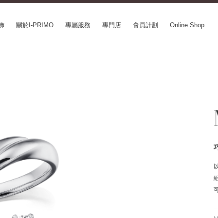
飾
關於I-PRIMO
專屬服務
專門店
會員計劃
Online Shop
CEPT SERIES
ABOUT I-PRIMO
INFORMATION
le
QUALITY
婚展情報
in Belief
DESIGN
常見疑問
ery
SUPPORT
專欄文章
SUSORA
最新情報
aha
工作機會
SERVICE
mion
Happy Voice
訂婚戒指指南
xia
網上婚戒諮詢服務
Perfect Propose Ring
如何挑選婚戒
心諾彩鑽
售後服務
購買方法、訂製時間