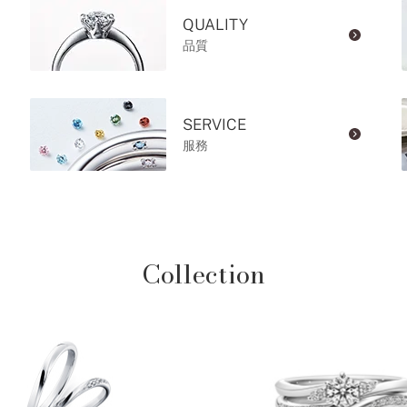
QUALITY
品質
SERVICE
服務
Collection