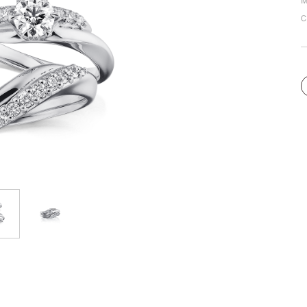
M
個人手型分析
C