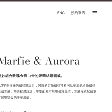
ENG
預約來店
預約來店
SHOP
Marfie & Aurora
專門店
預約來店服務
English
巧妙組合玫瑰金與白金的奢華結婚套戒。
以S字型描繪的戒指環設計，閃耀的訂婚戒指可和同款華麗的結婚戒指
組成套戒。華美配鑽設計，單隻配戴可展現優雅風情，套戒方式配戴更
可展現雙金的奢華風貌。
FOLLOW US ON