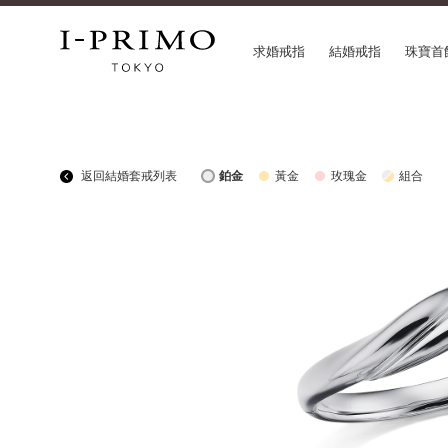
求婚戒指
結婚戒指
珠寶首
COLLECTION
CON
返回結婚套戒列表
鉑金
黃金
玫瑰金
組合
求婚戒指
Etoi
結婚戒指
Orig
結婚套戒
Flow
永恆戒指
HAT
珠寶首飾
Suw
閃亮鑽飾
Pre
Pale Brown Gold
Sele
Select Order Necklace
Diamond Shape Collection
Zodiaque
Disney Treasure created by K.UNO