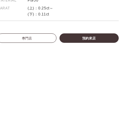
ATERIAL
Pt950
ARAT
(上)：0.25ct～
(下)：0.11ct
專門店
預約來店