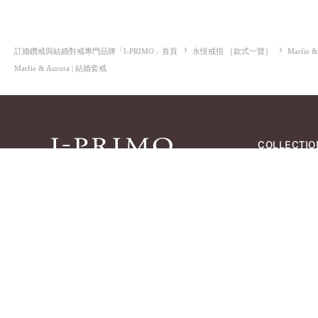
訂婚鑽戒與結婚對戒專門品牌「I-PRIMO」首頁
永恆戒指 ［款式一覽］
Marfie &
Marfie & Aurora | 結婚套戒
COLLECTIO
求婚戒指
|
款
預約來店
結婚戒指
|
款
結婚套戒
|
款
Contact Us
永恆戒指
|
款
珠寶首飾
|
款
閃亮鑽飾系列
WEB SITE
Pale Brown Go
Select Order N
會員計劃
Diamond Shap