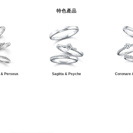
特色產品
 & Perseus
Sagitta & Psyche
Coronare 