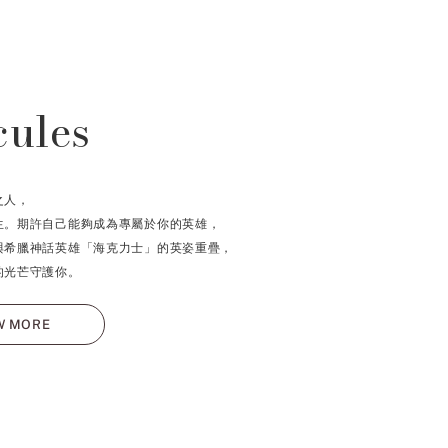
cules
之人，
生。期許自己能夠成為專屬於你的英雄，
與希臘神話英雄「海克力士」的英姿重疊，
的光芒守護你。
W MORE