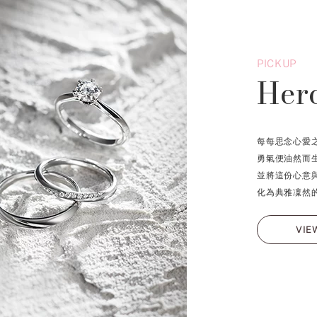
PICKUP
Her
每每思念心愛
勇氣便油然而
並將這份心意
化為典雅凜然
VIE