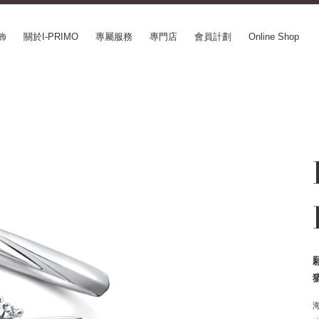
飾
關於I-PRIMO
專屬服務
專門店
會員計劃
Online Shop
CEPT SERIES
ABOUT I-PRIMO
INFORMATION
le
QUALITY
婚展情報
in Belief
DESIGN
常見疑問
ery
SUPPORT
專欄文章
SUSORA
最新情報
aha
工作機會
SERVICE
mion
Happy Voice
訂婚戒指指南
xia
網上婚戒諮詢服務
Perfect Propose Ring
如何挑選婚戒
心諾彩鑽
售後服務
購買方法、訂製時間