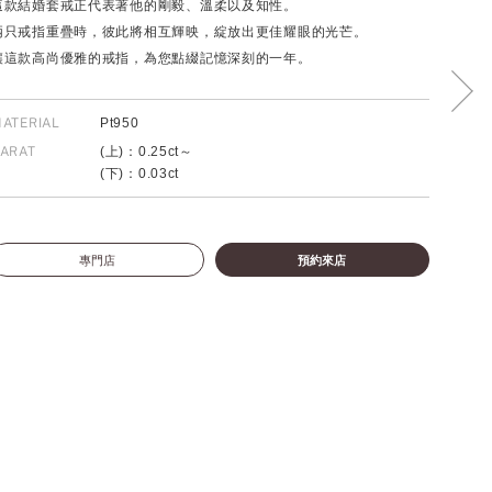
這款結婚套戒正代表著他的剛毅、溫柔以及知性。
兩只戒指重疊時，彼此將相互輝映，綻放出更佳耀眼的光芒。
讓這款高尚優雅的戒指，為您點綴記憶深刻的一年。
ATERIAL
Pt950
ARAT
(上)：0.25ct～
(下)：0.03ct
專門店
預約來店