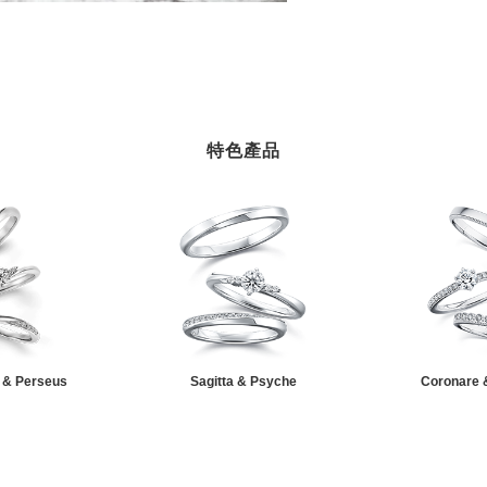
特色產品
 & Perseus
Sagitta & Psyche
Coronare 