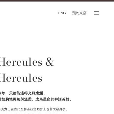
ENG
預約來店
預約來店
SHOP
Hercules &
專門店
預約來店服務
Hercules
English
願每一天都能過得光輝燦爛，
猶如胸懷勇氣與溫柔、成為星座的神話英雄。
FOLLOW US ON
海克力士在古代奧林匹亞運動會上也曾大顯身手。