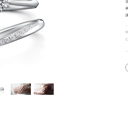
個人手型分析
M
C