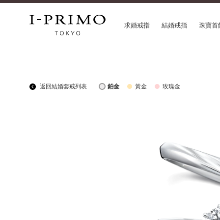
求婚戒指
結婚戒指
珠寶首
COLLECTION
CON
返回結婚套戒列表
鉑金
黃金
玫瑰金
求婚戒指
Etoi
結婚戒指
Orig
結婚套戒
Flow
永恆戒指
HAT
珠寶首飾
Suw
閃亮鑽飾
Pre
Pale Brown Gold
Sele
Select Order Necklace
Diamond Shape Collection
Zodiaque
Disney Treasure created by K.UNO