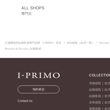
ALL SHOPS
專門店
訂婚鑽戒與結婚對戒專門品牌「I-PRIMO」首頁
永恆戒指 ［款式一覽］
Hercules
Hercules & Hercules | 結婚套戒
COLLECTIO
求婚戒指
|
款
預約來店
結婚戒指
|
款
結婚套戒
|
款
Contact Us
永恆戒指
|
款
珠寶首飾
|
款