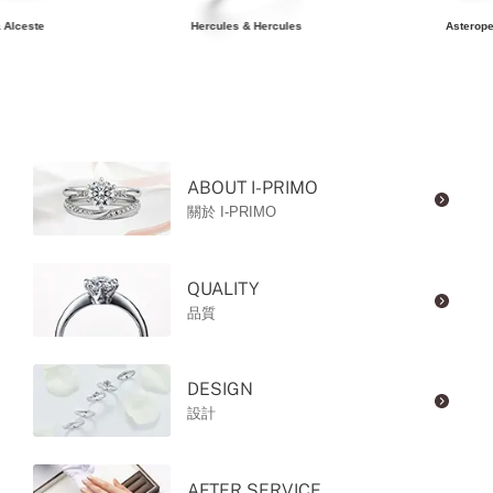
 Alceste
Hercules & Hercules
Asterope
ABOUT I-PRIMO
關於 I-PRIMO
QUALITY
品質
DESIGN
設計
AFTER SERVICE