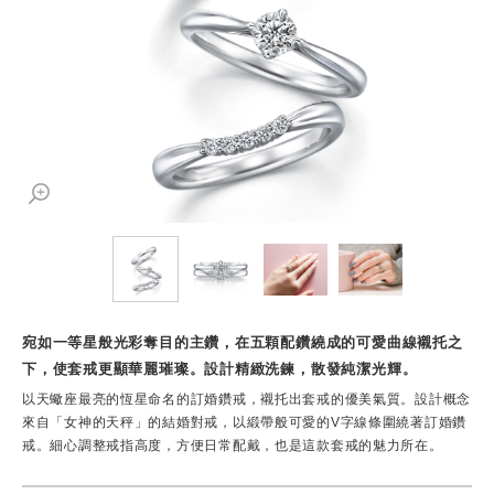
宛如一等星般光彩奪目的主鑽，在五顆配鑽繞成的可愛曲線襯托之
下，使套戒更顯華麗璀璨。設計精緻洗鍊，散發純潔光輝。
以天蠍座最亮的恆星命名的訂婚鑽戒，襯托出套戒的優美氣質。設計概念
來自「女神的天秤」的結婚對戒，以緞帶般可愛的V字線條圍繞著訂婚鑽
戒。細心調整戒指高度，方便日常配戴，也是這款套戒的魅力所在。