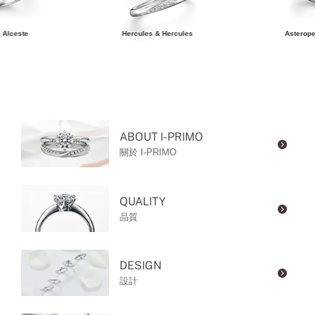
 Alceste
Hercules & Hercules
Asterope
ABOUT I-PRIMO
關於 I-PRIMO
QUALITY
品質
DESIGN
設計