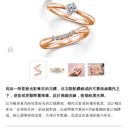
宛如一等星般光彩奪目的主鑽，在五顆配鑽繞成的可愛曲線襯托之
下，使套戒更顯華麗璀璨。設計精緻洗鍊，散發純潔光輝。
以天蠍座最亮的恆星命名的訂婚鑽戒，襯托出套戒的優美氣質。設計概念
來自「女神的天秤」的結婚對戒，以緞帶般可愛的V字線條圍繞著訂婚鑽
戒。細心調整戒指高度，方便日常配戴，也是這款套戒的魅力所在。