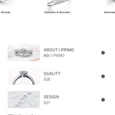
 Alceste
Hercules & Hercules
Asterope
ABOUT I-PRIMO
關於 I-PRIMO
QUALITY
品質
DESIGN
設計