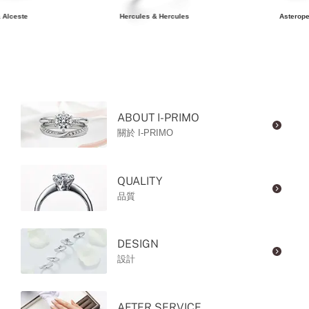
 Alceste
Hercules & Hercules
Asterope
ABOUT I-PRIMO
關於 I-PRIMO
QUALITY
品質
DESIGN
設計
AFTER SERVICE