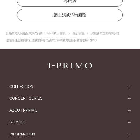
專門店
網上婚戒諮詢服務
訂婚鑽戒與結婚對戒專門品牌「I-PRIMO」首頁
最新情報
農曆新年營業時間安排
邂逅命運之戒的鑽石婚戒首飾專門品牌訂婚鑽戒與結婚對戒首選I-PRIMO
COLLECTION
求婚戒指
CONCEPT SERIES
求婚戒指款式一覽
Concept Series
ABOUT I-PRIMO
結婚戒指
Etoile
ABOUT I-PRIMO
SERVICE
結婚戒指一覽
Origin Belief
QUALITY
Service
INFORMATION