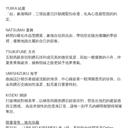
YUIKA 結夏
「結」象徵羈絆，三環如夏日許願繩緊扣命運，化為心底最堅固的約
定。
NATSUMAI 夏舞
林間白蝶化作晶瑩鑽翼，象徵自信與自由，帶領您在陽光燦爛的季節
裡，優雅地跳出屬於自己的節奏。
TSUKIFUNE 月舟
五顆馬眼形切割鑽石排列成完美的微笑弧度，宛如一艘優雅的小舟，仲
夏夜乘風破浪，修飾頸線之餘更賦予追夢勇氣。
UMISHIZUKU 海雫
曲線設計模仿著緩緩流動的海浪，中心鑲嵌著一顆渾圓透亮的珍珠。白
金與鑽石交織知性溫柔，點亮夏日重要時刻。
KISEKI 輝跡
打破傳統對稱美學，以梯形與圓形鑽石錯落排列，營造出強烈的建築感
與立體感。 為追求個性的您度身訂造，讓每一刻平凡的瞬間都變得璀璨
奪目。
限量發售，搶先珍藏
即日起，「UMI NO KIRAMEKI 海ノ煌」系列於全線門市及Online