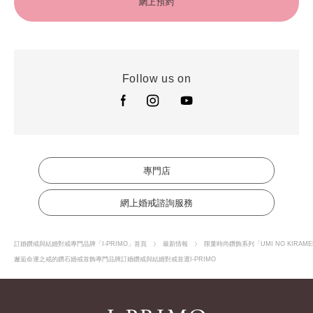
網上預約
Follow us on
專門店
網上婚戒諮詢服務
訂婚鑽戒與結婚對戒專門品牌「I-PRIMO」首頁
最新情報
限量時尚鑽飾系列「UMI NO KIRAM
邂逅命運之戒的鑽石婚戒首飾專門品牌訂婚鑽戒與結婚對戒首選I-PRIMO