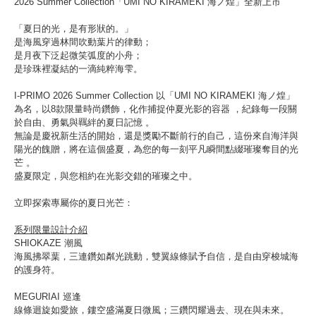
2026 Summer Collection「UMI NO KIRAMEKI 海ノ煌」全新上市
「夏日的光，是有形狀的。」
是海風穿過林間吹動葉片的律動；
是月夜下泛起微笑弧度的小舟；
是珍珠裡凝結的一滴純粹海雫。
I-PRIMO 2026 Summer Collection 以「UMI NO KIRAMEKI 海ノ煌」
為名，以8款限量時尚鑽飾，化作捕捉仲夏光影的容器 ，紀錄每一段關
於自由、勇氣與羈絆的夏日記憶 。
無論是慶祝新生活的開始，還是獎勵不斷前行的自己，這份來自海洋與
陽光的餽贈，將在這個盛夏，為您的每一刻平凡瞬間點綴璀璨奪目的光
芒 。
盛夏限定，與您相約在光影交錯的璀璨之中。
立即探索專屬你的夏日光芒：
系列限量設計介紹
SHIOKAZE 潮風
海風拂翠葉，三連鑽如粼光跳動，雙翼線條賦予自信，是自由穿梭城海
的護身符。
MEGURIAI 巡逢
線條迴旋如愛旅，鏤空盛滿夏日微風；三鑽閃耀過去、現在與未來。