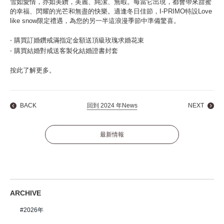
雪如愛情，亦如美鑽，美麗、純潔、無暇。每當它出現，都會帶來甜蜜
的幸福、閃耀的光芒和無盡的快樂。適逢冬日佳節，I-PRIMO特設Love
like snow限定禮遇，為您的另一半這浪漫季節中準備驚喜。
‧
購買訂婚鑽戒滿指定金額送頂級玫瑰求婚花束
‧
購買結婚對戒送客製化結婚證書封套
按此
了解更多
。
BACK
回到 2024 年News
NEXT
最新情報
ARCHIVE
2026年