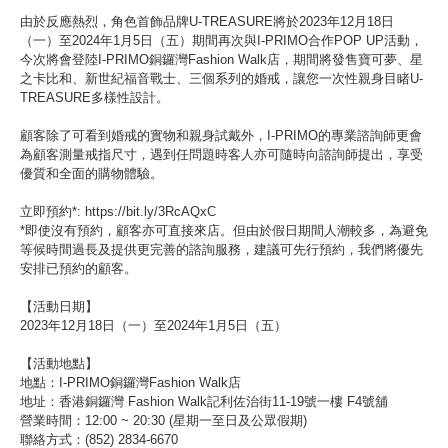
由於反應熱烈，角色首飾品牌U-TREASURE將於2023年12月18日
（一）至2024年1月5日（五）期間再次與I-PRIMO合作POP UP活動，
今次將會登陸I-PRIMO銅鑼灣Fashion Walk店，期間將發售寶可夢、星
之卡比和、新世紀福音戰士、三個系列的婚戒，讓您一次性親身目睹U-
TREASURE多樣性設計。
顧客除了可看到婚戒的實物和親身試戴外，I-PRIMO的專業諮詢師更會
為顧客測量戒指尺寸，遇到任問題時客人亦可隨時向諮詢師提出，享受
優質和全面的購物體驗。
立即預約*:
https://bit.ly/3RcAQxC
*即使沒有預約，顧客亦可直接來店。但由於假日期間人潮較多，為避免
等候時間過長及提供更完善的諮詢服務，建議可先行預約，我們將優先
安排已預約的顧客。
【活動日期】
2023年12月18日（一）至2024年1月5日（五）
【活動地點】
地點：I-PRIMO銅鑼灣Fashion Walk店
地址：香港銅鑼灣 Fashion Walk記利佐治街11-19號一樓 F4號舖
營業時間：12:00 ~ 20:30 (星期一至日及公眾假期)
聯絡方式：(852) 2834-6670