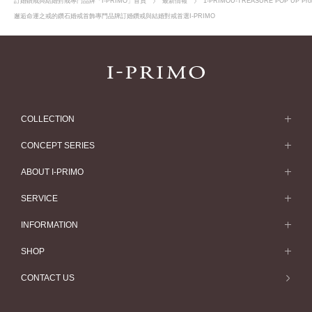
訂婚鑽戒與結婚對戒專門品牌「I-PRIMO」首頁
最新情報
1-PRIMOU-TREASURE POP UP P
邂逅命運之戒的鑽石婚戒首飾專門品牌訂婚鑽戒與結婚對戒首選I-PRIMO
COLLECTION
求婚戒指
CONCEPT SERIES
求婚戒指款式一覽
Concept Series
ABOUT I-PRIMO
結婚戒指
Etoile
ABOUT I-PRIMO
SERVICE
結婚戒指一覽
Origin Belief
QUALITY
Service
INFORMATION
結婚套戒
Flowery
DESIGN
訂婚戒指指南
婚展情報
SHOP
結婚套戒一覽
HATSUSORA
SUPPORT
Perfect Propose Ring
常見疑問
專門店
CONTACT US
永恆戒指
Suwaha
如何挑選婚戒
專欄文章
預約來店服務