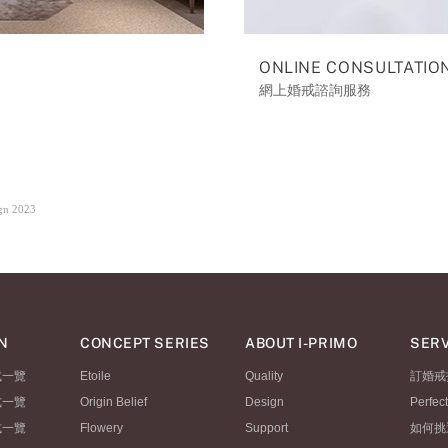
ONLINE CONSULTATIO
網上婚戒諮詢服務
ign 2023
N
CONCEPT SERIES
ABOUT I-PRIMO
SERV
式一覽
Etoile
Quality
訂婚戒
式一覽
Origin Belief
Design
Perfec
式一覽
Flowery
Support
如何挑