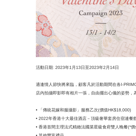
活動日期: 2023年1月13日至2023年2月14日
適逢情人節快將來臨，顧客凡於活動期間在各I-PR
店內拍攝即影即有相片一張，自由擺出心儀的姿勢，
• 「傳統花嫁和服攝影」服務乙次(價值HK$18,000)
• 2022年香港十大最佳酒店－頂級奢華套房住宿連餐飲(價
• 香港首間主理法式精緻法國菜星級食府雙人晚餐(*價值HK
• 其他豐富禮品