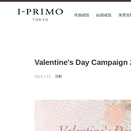
求婚戒指
結婚戒指
珠寶首
COLLECTION
CON
求婚戒指
Etoi
Valentine's Day Campaign 
結婚戒指
Orig
結婚套戒
Flow
永恆戒指
HAT
活動
2023.1.13
珠寶首飾
Suw
閃亮鑽飾
Pre
Pale Brown Gold
Sele
Select Order Necklace
Diamond Shape Collection
Zodiaque
Disney Treasure created by K.UNO