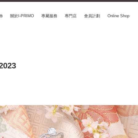
飾
關於I-PRIMO
專屬服務
專門店
會員計劃
Online Shop
CEPT SERIES
ABOUT I-PRIMO
INFORMATION
le
QUALITY
婚展情報
2023
in Belief
DESIGN
常見疑問
ery
SUPPORT
專欄文章
SUSORA
最新情報
aha
工作機會
SERVICE
mion
Happy Voice
訂婚戒指指南
xia
網上婚戒諮詢服務
Perfect Propose Ring
如何挑選婚戒
心諾彩鑽
售後服務
購買方法、訂製時間