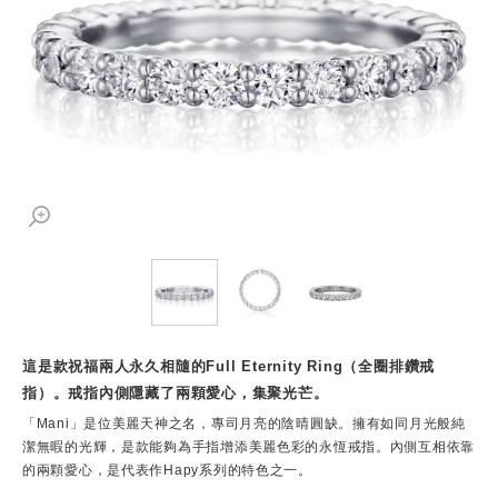
這是款祝福兩人永久相隨的Full Eternity Ring（全圈排鑽戒
指）。戒指內側隱藏了兩顆愛心，集聚光芒。
「Mani」是位美麗天神之名，專司月亮的陰晴圓缺。擁有如同月光般純
潔無暇的光輝，是款能夠為手指增添美麗色彩的永恆戒指。內側互相依靠
的兩顆愛心，是代表作Hapy系列的特色之一。